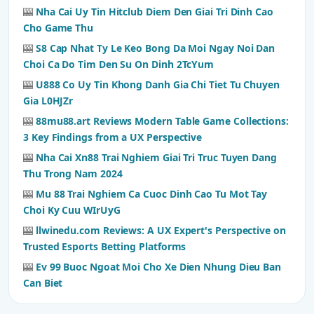
🎰
Nha Cai Uy Tin Hitclub Diem Den Giai Tri Dinh Cao
Cho Game Thu
🎰
S8 Cap Nhat Ty Le Keo Bong Da Moi Ngay Noi Dan
Choi Ca Do Tim Den Su On Dinh 2TcYum
🎰
U888 Co Uy Tin Khong Danh Gia Chi Tiet Tu Chuyen
Gia L0HJZr
🎰
88mu88.art Reviews Modern Table Game Collections:
3 Key Findings from a UX Perspective
🎰
Nha Cai Xn88 Trai Nghiem Giai Tri Truc Tuyen Dang
Thu Trong Nam 2024
🎰
Mu 88 Trai Nghiem Ca Cuoc Dinh Cao Tu Mot Tay
Choi Ky Cuu WIrUyG
🎰
llwinedu.com Reviews: A UX Expert's Perspective on
Trusted Esports Betting Platforms
🎰
Ev 99 Buoc Ngoat Moi Cho Xe Dien Nhung Dieu Ban
Can Biet