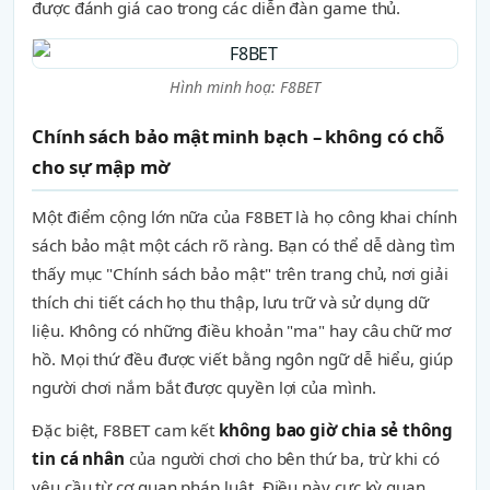
được đánh giá cao trong các diễn đàn game thủ.
Hình minh hoạ: F8BET
Chính sách bảo mật minh bạch – không có chỗ
cho sự mập mờ
Một điểm cộng lớn nữa của F8BET là họ công khai chính
sách bảo mật một cách rõ ràng. Bạn có thể dễ dàng tìm
thấy mục "Chính sách bảo mật" trên trang chủ, nơi giải
thích chi tiết cách họ thu thập, lưu trữ và sử dụng dữ
liệu. Không có những điều khoản "ma" hay câu chữ mơ
hồ. Mọi thứ đều được viết bằng ngôn ngữ dễ hiểu, giúp
người chơi nắm bắt được quyền lợi của mình.
Đặc biệt, F8BET cam kết
không bao giờ chia sẻ thông
tin cá nhân
của người chơi cho bên thứ ba, trừ khi có
yêu cầu từ cơ quan pháp luật. Điều này cực kỳ quan