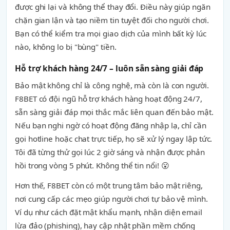
được ghi lại và không thể thay đổi. Điều này giúp ngăn
chặn gian lận và tạo niềm tin tuyệt đối cho người chơi.
Bạn có thể kiểm tra mọi giao dịch của mình bất kỳ lúc
nào, không lo bị "bùng" tiền.
Hỗ trợ khách hàng 24/7 – luôn sẵn sàng giải đáp
Bảo mật không chỉ là công nghệ, mà còn là con người.
F8BET có đội ngũ hỗ trợ khách hàng hoạt động 24/7,
sẵn sàng giải đáp mọi thắc mắc liên quan đến bảo mật.
Nếu bạn nghi ngờ có hoạt động đăng nhập lạ, chỉ cần
gọi hotline hoặc chat trực tiếp, họ sẽ xử lý ngay lập tức.
Tôi đã từng thử gọi lúc 2 giờ sáng và nhận được phản
hồi trong vòng 5 phút. Không thể tin nổi! 😮
Hơn thế, F8BET còn có một trung tâm bảo mật riêng,
nơi cung cấp các mẹo giúp người chơi tự bảo vệ mình.
Ví dụ như cách đặt mật khẩu mạnh, nhận diện email
lừa đảo (phishing), hay cập nhật phần mềm chống