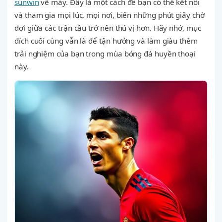
sunwin
về máy. Đây là một cách để bạn có thể kết nối
và tham gia mọi lúc, mọi nơi, biến những phút giây chờ
đợi giữa các trận cầu trở nên thú vị hơn. Hãy nhớ, mục
đích cuối cùng vẫn là để tận hưởng và làm giàu thêm
trải nghiệm của bạn trong mùa bóng đá huyền thoại
này.