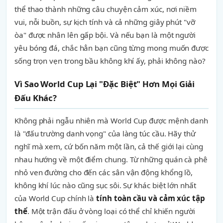
thể thao thành những câu chuyện cảm xúc, nơi niềm
vui, nỗi buồn, sự kịch tính và cả những giây phút "vỡ
òa" được nhân lên gấp bội. Và nếu bạn là một người
yêu bóng đá, chắc hẳn bạn cũng từng mong muốn được
sống trọn vẹn trong bầu không khí ấy, phải không nào?
Vì Sao World Cup Lại "Đặc Biệt" Hơn Mọi Giải
Đấu Khác?
Không phải ngẫu nhiên mà World Cup được mệnh danh
là "đấu trường danh vọng" của làng túc cầu. Hãy thử
nghĩ mà xem, cứ bốn năm một lần, cả thế giới lại cùng
nhau hướng về một điểm chung. Từ những quán cà phê
nhỏ ven đường cho đến các sân vận động khổng lồ,
không khí lúc nào cũng sục sôi. Sự khác biệt lớn nhất
của World Cup chính là
tính toàn cầu và cảm xúc tập
thể
. Một trận đấu ở vòng loại có thể chỉ khiến người