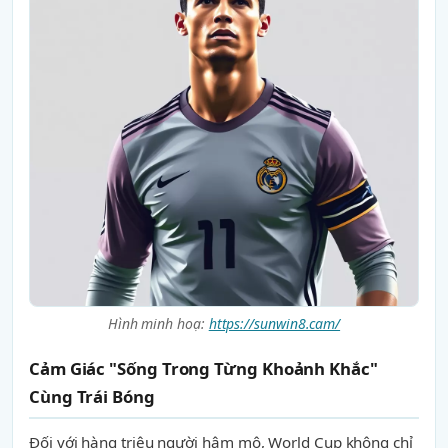
Hình minh hoạ:
https://sunwin8.cam/
Cảm Giác "Sống Trong Từng Khoảnh Khắc"
Cùng Trái Bóng
Đối với hàng triệu người hâm mộ, World Cup không chỉ