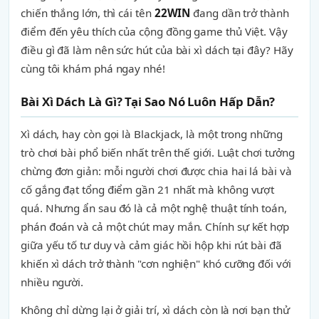
chiến thắng lớn, thì cái tên
22WIN
đang dần trở thành
điểm đến yêu thích của cộng đồng game thủ Việt. Vậy
điều gì đã làm nên sức hút của bài xì dách tại đây? Hãy
cùng tôi khám phá ngay nhé!
Bài Xì Dách Là Gì? Tại Sao Nó Luôn Hấp Dẫn?
Xì dách, hay còn gọi là Blackjack, là một trong những
trò chơi bài phổ biến nhất trên thế giới. Luật chơi tưởng
chừng đơn giản: mỗi người chơi được chia hai lá bài và
cố gắng đạt tổng điểm gần 21 nhất mà không vượt
quá. Nhưng ẩn sau đó là cả một nghệ thuật tính toán,
phán đoán và cả một chút may mắn. Chính sự kết hợp
giữa yếu tố tư duy và cảm giác hồi hộp khi rút bài đã
khiến xì dách trở thành "cơn nghiện" khó cưỡng đối với
nhiều người.
Không chỉ dừng lại ở giải trí, xì dách còn là nơi bạn thử