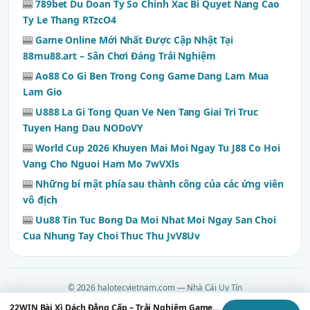
🎰
789bet Du Doan Ty So Chinh Xac Bi Quyet Nang Cao
Ty Le Thang RTzcO4
🎰
Game Online Mới Nhất Được Cập Nhật Tại
88mu88.art – Sân Chơi Đáng Trải Nghiệm
🎰
Ao88 Co Gi Ben Trong Cong Game Dang Lam Mua
Lam Gio
🎰
U888 La Gi Tong Quan Ve Nen Tang Giai Tri Truc
Tuyen Hang Dau NODoVY
🎰
World Cup 2026 Khuyen Mai Moi Ngay Tu J88 Co Hoi
Vang Cho Nguoi Ham Mo 7wVXls
🎰
Những bí mật phía sau thành công của các ứng viên
vô địch
🎰
Uu88 Tin Tuc Bong Da Moi Nhat Moi Ngay San Choi
Cua Nhung Tay Choi Thuc Thu JvV8Uv
© 2026 halotecvietnam.com — Nhà Cái Uy Tín
Contact
·
Chính Sách Giao Dịch
·
Chính Sách Hoàn Trả
·
Chính Sách Bảo Mật
·
22WIN Bài Xì Dách Đẳng Cấp – Trải Nghiệm Game Bài Đỉnh Cao