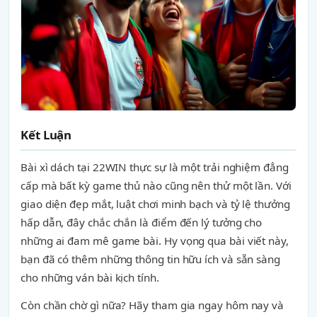
Kết Luận
Bài xì dách tại 22WIN thực sự là một trải nghiệm đẳng
cấp mà bất kỳ game thủ nào cũng nên thử một lần. Với
giao diện đẹp mắt, luật chơi minh bạch và tỷ lệ thưởng
hấp dẫn, đây chắc chắn là điểm đến lý tưởng cho
những ai đam mê game bài. Hy vọng qua bài viết này,
bạn đã có thêm những thông tin hữu ích và sẵn sàng
cho những ván bài kịch tính.
Còn chần chờ gì nữa? Hãy tham gia ngay hôm nay và