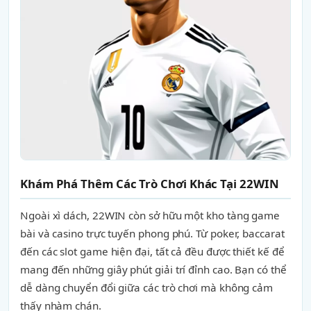
Khám Phá Thêm Các Trò Chơi Khác Tại 22WIN
Ngoài xì dách, 22WIN còn sở hữu một kho tàng game
bài và casino trực tuyến phong phú. Từ poker, baccarat
đến các slot game hiện đại, tất cả đều được thiết kế để
mang đến những giây phút giải trí đỉnh cao. Bạn có thể
dễ dàng chuyển đổi giữa các trò chơi mà không cảm
thấy nhàm chán.