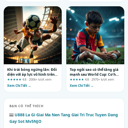
Khi trái bóng ngừng lăn: Đối
Top ngôi sao có thể tăng giá
diện với áp lực vô hình trên
mạnh sau World Cup: Cơ hội
sân cỏ
cho những ai biết nắm bắt
★★★★★
4.8 · 2006+ lượt xem
★★★★★
4.8 · 2970+ lượt xem
Xem Chi Tiết →
Xem Chi Tiết →
BẠN CÓ THỂ THÍCH
🎰
U888 La Gi Giai Ma Nen Tang Giai Tri Truc Tuyen Dang
Gay Sot Mv5NJO