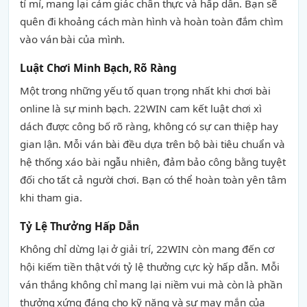
tỉ mỉ, mang lại cảm giác chân thực và hấp dẫn. Bạn sẽ
quên đi khoảng cách màn hình và hoàn toàn đắm chìm
vào ván bài của mình.
Luật Chơi Minh Bạch, Rõ Ràng
Một trong những yếu tố quan trọng nhất khi chơi bài
online là sự minh bạch. 22WIN cam kết luật chơi xì
dách được công bố rõ ràng, không có sự can thiệp hay
gian lận. Mỗi ván bài đều dựa trên bộ bài tiêu chuẩn và
hệ thống xáo bài ngẫu nhiên, đảm bảo công bằng tuyệt
đối cho tất cả người chơi. Bạn có thể hoàn toàn yên tâm
khi tham gia.
Tỷ Lệ Thưởng Hấp Dẫn
Không chỉ dừng lại ở giải trí, 22WIN còn mang đến cơ
hội kiếm tiền thật với tỷ lệ thưởng cực kỳ hấp dẫn. Mỗi
ván thắng không chỉ mang lại niềm vui mà còn là phần
thưởng xứng đáng cho kỹ năng và sự may mắn của