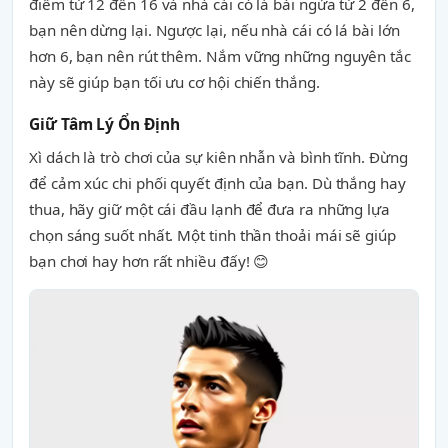
điểm từ 12 đến 16 và nhà cái có lá bài ngửa từ 2 đến 6,
bạn nên dừng lại. Ngược lại, nếu nhà cái có lá bài lớn
hơn 6, bạn nên rút thêm. Nắm vững những nguyên tắc
này sẽ giúp bạn tối ưu cơ hội chiến thắng.
Giữ Tâm Lý Ổn Định
Xì dách là trò chơi của sự kiên nhẫn và bình tĩnh. Đừng
để cảm xúc chi phối quyết định của bạn. Dù thắng hay
thua, hãy giữ một cái đầu lạnh để đưa ra những lựa
chọn sáng suốt nhất. Một tinh thần thoải mái sẽ giúp
bạn chơi hay hơn rất nhiều đấy! 😊