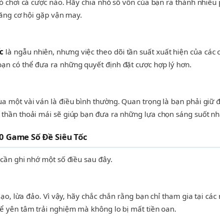
rò chơi cá cược nào. Hãy chia nhỏ số vốn của bạn ra thành nhiều
tăng cơ hội gặp vận may.
c
là ngẫu nhiên, nhưng việc theo dõi tần suất xuất hiện của các 
ạn có thể đưa ra những quyết định đặt cược hợp lý hơn.
a một vài ván là điều bình thường. Quan trọng là bạn phải giữ đư
 thần thoải mái sẽ giúp bạn đưa ra những lựa chọn sáng suốt nh
 Game Số Đề Siêu Tốc
 cần ghi nhớ một số điều sau đây.
mạo, lừa đảo. Vì vậy, hãy chắc chắn rằng bạn chỉ tham gia tại các
ể yên tâm trải nghiệm mà không lo bị mất tiền oan.