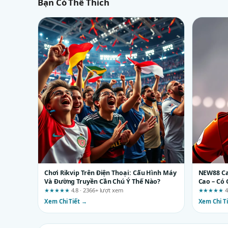
Bạn Có Thể Thích
Chơi Rikvip Trên Điện Thoại: Cấu Hình Máy
NEW88 Ca
Và Đường Truyền Cần Chú Ý Thế Nào?
Cao – Có
★★★★★
4.8 · 2366+ lượt xem
★★★★★
4
Xem Chi Tiết →
Xem Chi T