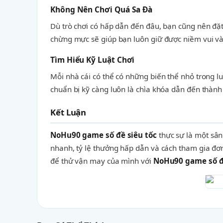
Không Nên Chơi Quá Sa Đà
Dù trò chơi có hấp dẫn đến đâu, bạn cũng nên đặt r
chừng mực sẽ giúp bạn luôn giữ được niềm vui và 
Tìm Hiểu Kỹ Luật Chơi
Mỗi nhà cái có thể có những biến thể nhỏ trong lu
chuẩn bị kỹ càng luôn là chìa khóa dẫn đến thành
Kết Luận
NoHu90 game số đề siêu tốc
thực sự là một sân 
nhanh, tỷ lệ thưởng hấp dẫn và cách tham gia đơ
để thử vận may của mình với
NoHu90 game số đề