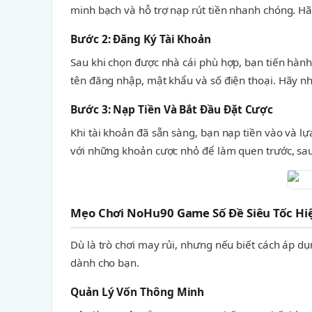
minh bạch và hỗ trợ nạp rút tiền nhanh chóng. Hã
Bước 2: Đăng Ký Tài Khoản
Sau khi chọn được nhà cái phù hợp, bạn tiến hành
tên đăng nhập, mật khẩu và số điện thoại. Hãy nh
Bước 3: Nạp Tiền Và Bắt Đầu Đặt Cược
Khi tài khoản đã sẵn sàng, bạn nạp tiền vào và lự
với những khoản cược nhỏ để làm quen trước, sau 
Mẹo Chơi NoHu90 Game Số Đề Siêu Tốc Hi
Dù là trò chơi may rủi, nhưng nếu biết cách áp dụ
dành cho bạn.
Quản Lý Vốn Thông Minh