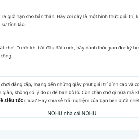
a giới hạn cho bản thân. Hãy coi đây là một hình thức giải trí, 
sự tỉnh táo.
ật chơi. Trước khi bắt đầu đặt cược, hãy dành thời gian đọc kỹ h
 công.
chơi đẳng cấp, mang đến những giây phút giải trí đỉnh cao và cơ 
n giản, không có lý do gì để bạn bỏ lỡ. Còn chần chờ gì nữa m
 siêu tốc
chưa? Hãy chia sẻ trải nghiệm của bạn bên dưới nhé!