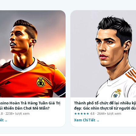
sino Hoàn Trả Hàng Tuần Giá Trị
Thành phố tổ chức để lại nhiều k
 Gì Khiến Dân Chơi Mê Mẩn?
đẹp: Góc nhìn thực tế từ người d
năm
.8 · 2238+ lượt xem
★★★★★
4.8 · 2644+ lượt xem
iết →
Xem Chi Tiết →