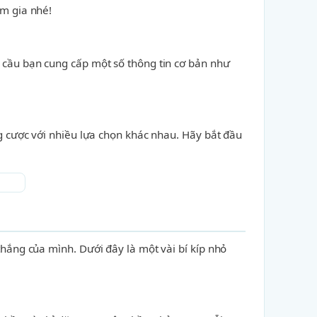
am gia nhé!
u cầu bạn cung cấp một số thông tin cơ bản như
ng cược với nhiều lựa chọn khác nhau. Hãy bắt đầu
thắng của mình. Dưới đây là một vài bí kíp nhỏ