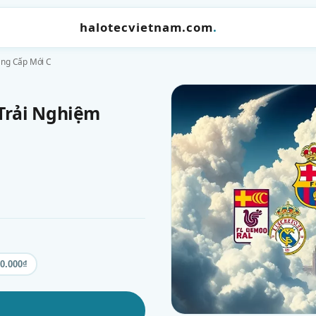
halotecvietnam.com
.
ng Cấp Mới C
 Trải Nghiệm
00.000₫