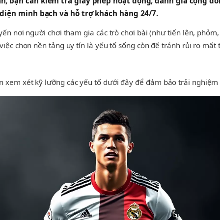
n, bạn cần kiểm tra giấy phép hoạt động, đánh giá cộng đồ
 diện minh bạch và hỗ trợ khách hàng 24/7.
tuyến nơi người chơi tham gia các trò chơi bài (như tiến lên, phỏ
iệc chọn nền tảng uy tín là yếu tố sống còn để tránh rủi ro mất t
ần xem xét kỹ lưỡng các yếu tố dưới đây để đảm bảo trải nghiệm