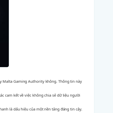
ay Malta Gaming Authority không. Thông tin này
c cam kết về việc không chia sẻ dữ liệu người
nhanh là dấu hiệu của một nền tảng đáng tin cậy.