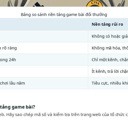
Bảng so sánh nền tảng game bài đổi thưởng
Nền tảng rủi ro
Không có hoặc gi
h rõ ràng
Không mã hóa, th
trong 24h
Chỉ một kênh, chậm
Ít kênh, trả lời c
 chơi lâu năm
Tiêu cực, nhiều kh
 tảng game bài?
web. Hãy sao chép mã số và kiểm tra trên trang web của tổ chức