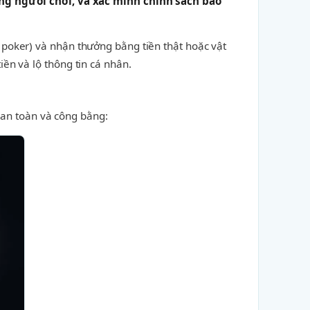
ng người chơi, và xác minh chính sách bảo
m, poker) và nhận thưởng bằng tiền thật hoặc vật
iền và lộ thông tin cá nhân.
 an toàn và công bằng: