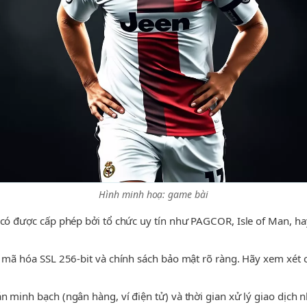
Hình minh hoạ: game bài
có được cấp phép bởi tổ chức uy tín như PAGCOR, Isle of Man, h
mã hóa SSL 256-bit và chính sách bảo mật rõ ràng. Hãy xem xét cá
 minh bạch (ngân hàng, ví điện tử) và thời gian xử lý giao dịch 