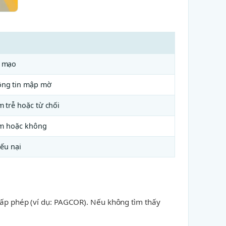
ả mạo
ông tin mập mờ
 trễ hoặc từ chối
hậm hoặc không
iếu nại
 cấp phép (ví dụ: PAGCOR). Nếu không tìm thấy