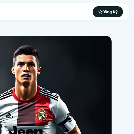
Đăng Ký