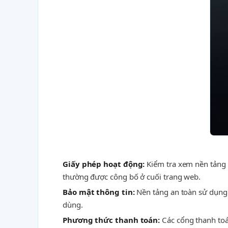
Giấy phép hoạt động:
Kiểm tra xem nền tảng 
thường được công bố ở cuối trang web.
Bảo mật thông tin:
Nền tảng an toàn sử dụng 
dùng.
Phương thức thanh toán:
Các cổng thanh toán