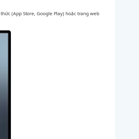
thức (App Store, Google Play) hoặc trang web