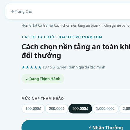
Trang Chủ
Home
›
Tất Cả Game
›
Cách chọn nền tảng an toàn khi chơi game bài đ
TIN TỨC CÁ CƯỢC · HALOTECVIETNAM.COM
Cách chọn nền tảng an toàn kh
đổi thưởng
★★★★★
4.8 / 5.0 · 2,144+ đánh giá đã xác minh
Đang Thịnh Hành
MỨC NẠP THAM KHẢO
100.000₫
200.000₫
500.000₫
1.000.000₫
2.0
⚡ Nhận Thưởng