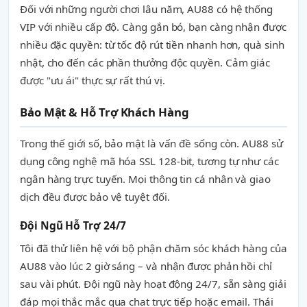
Đối với những người chơi lâu năm, AU88 có hệ thống
VIP với nhiều cấp độ. Càng gắn bó, bạn càng nhận được
nhiều đặc quyền: từ tốc độ rút tiền nhanh hơn, quà sinh
nhật, cho đến các phần thưởng độc quyền. Cảm giác
được "ưu ái" thực sự rất thú vị.
Bảo Mật & Hỗ Trợ Khách Hàng
Trong thế giới số, bảo mật là vấn đề sống còn. AU88 sử
dụng công nghệ mã hóa SSL 128-bit, tương tự như các
ngân hàng trực tuyến. Mọi thông tin cá nhân và giao
dịch đều được bảo vệ tuyệt đối.
Đội Ngũ Hỗ Trợ 24/7
Tôi đã thử liên hệ với bộ phận chăm sóc khách hàng của
AU88 vào lúc 2 giờ sáng – và nhận được phản hồi chỉ
sau vài phút. Đội ngũ này hoạt động 24/7, sẵn sàng giải
đáp mọi thắc mắc qua chat trực tiếp hoặc email. Thái