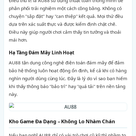
Điều thú vị là AU88 sử dụng thuật toán thông minh để
phân phối trải nghiệm một cách công bằng. Không có
chuyện "sắp đặt" hay "can thiệp" kết quả. Mọi thứ đều
dựa trên xác suất thực và được kiểm định chặt chẽ.
Điều này giúp người chơi cảm thấy tin tưởng và thoải
mái hơn.
Hạ Tầng Đám Mây Linh Hoạt
AU88 tận dụng công nghệ điện toán đám mây để đảm
bảo hệ thống luôn hoạt động ổn định, kể cả khi có hàng
nghìn người dùng cùng lúc. Đây là lý do vì sao bạn hiếm
khi thấy thông báo "bảo trì" hay "quá tải" trên nền tảng
này.
Kho Game Đa Dạng – Không Lo Nhàm Chán
Nếu bạn nghĩ AU88 chỉ có vài trò chơi cũ kỹ thì nhầm to