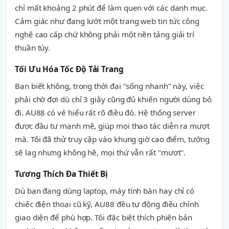
chỉ mất khoảng 2 phút để làm quen với các danh mục.
Cảm giác như đang lướt một trang web tin tức công
nghệ cao cấp chứ không phải một nền tảng giải trí
thuần túy.
Tối Ưu Hóa Tốc Độ Tải Trang
Bạn biết không, trong thời đại "sống nhanh" này, việc
phải chờ đợi dù chỉ 3 giây cũng đủ khiến người dùng bỏ
đi. AU88 có vẻ hiểu rất rõ điều đó. Hệ thống server
được đầu tư mạnh mẽ, giúp mọi thao tác diễn ra mượt
mà. Tôi đã thử truy cập vào khung giờ cao điểm, tưởng
sẽ lag nhưng không hề, mọi thứ vẫn rất "mượt".
Tương Thích Đa Thiết Bị
Dù bạn đang dùng laptop, máy tính bàn hay chỉ có
chiếc điện thoại cũ kỹ, AU88 đều tự động điều chỉnh
giao diện để phù hợp. Tôi đặc biệt thích phiên bản