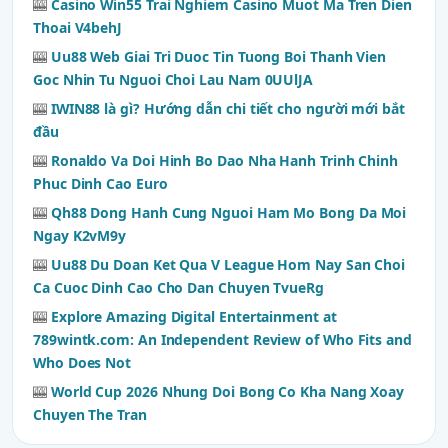
🎰
Casino Win55 Trai Nghiem Casino Muot Ma Tren Dien
Thoai V4behJ
🎰
Uu88 Web Giai Tri Duoc Tin Tuong Boi Thanh Vien
Goc Nhin Tu Nguoi Choi Lau Nam 0UUlJA
🎰
IWIN88 là gì? Hướng dẫn chi tiết cho người mới bắt
đầu
🎰
Ronaldo Va Doi Hinh Bo Dao Nha Hanh Trinh Chinh
Phuc Dinh Cao Euro
🎰
Qh88 Dong Hanh Cung Nguoi Ham Mo Bong Da Moi
Ngay K2vM9y
🎰
Uu88 Du Doan Ket Qua V League Hom Nay San Choi
Ca Cuoc Dinh Cao Cho Dan Chuyen TvueRg
🎰
Explore Amazing Digital Entertainment at
789wintk.com: An Independent Review of Who Fits and
Who Does Not
🎰
World Cup 2026 Nhung Doi Bong Co Kha Nang Xoay
Chuyen The Tran