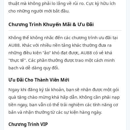
thuật mà không phải lo lắng về rủi ro. Cực kỳ hữu ích
cho những người mới bắt đầu.
Chương Trình Khuyến Mãi & Ưu Đãi
Không thể không nhắc đến các chương trình ưu đãi tại
AU88. Khác với nhiều nền tảng khác thường đưa ra
những điều kiện "ảo" khó đạt được, AU88 có vẻ khá
"thực tế". Các phần thưởng được trao một cách minh
bạch và dễ dàng quy đổi.
Ưu Đãi Cho Thành Viên Mới
Ngay khi đăng ký tài khoản, bạn sẽ nhận được một gói
quà tặng chào mừng khá hấp dẫn. Không cần phải nạp
tiền ngay, bạn vẫn có thể trải nghiệm các tính năng cơ
bản và nhận thưởng từ các sự kiện hàng ngày.
Chương Trình VIP