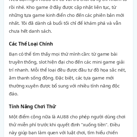
rồi nhé. Kho game ở đây được cập nhật liên tục, từ
những tựa game kinh điển cho đến các phiên bản mới
nhất. Tôi đã dành cả buổi tối chỉ để khám phá và vẫn
chưa hết danh sách.
Các Thể Loại Chính
Bạn có thể tìm thấy mọi thứ mình cần: từ game bài
truyền thống, slot hiện đại cho đến các mini game giải
trí nhanh. Mỗi thể loại đều được đầu tư đồ họa sắc nét,
âm thanh sống động. Đặc biệt, các tựa game mới
thường xuyên được bổ sung với nhiều tính năng độc
đáo.
Tính Năng Chơi Thử
Một điểm cộng nữa là AU88 cho phép người dùng chơi
thử miễn phí trước khi quyết định "xuống tiền". Điều
này giúp bạn làm quen với luật chơi, tìm hiểu chiến