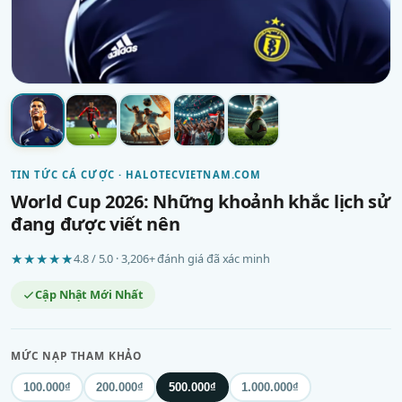
TIN TỨC CÁ CƯỢC · HALOTECVIETNAM.COM
World Cup 2026: Những khoảnh khắc lịch sử
đang được viết nên
★★★★★
4.8 / 5.0 · 3,206+ đánh giá đã xác minh
Cập Nhật Mới Nhất
MỨC NẠP THAM KHẢO
100.000₫
200.000₫
500.000₫
1.000.000₫