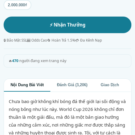
2.000.000₫
⚡ Nhận Thưởng
🔒 Bảo Mật SSL
🎰 Odds Cao
🔄 Hoàn Trả 1.5%
💳 Đa Kênh Nạp
🔥
470
người đang xem trang này
Nội Dung Bài Viết
Đánh Giá (3,206)
Giao Dịch
Chưa bao giờ không khí bóng đá thế giới lại sôi động và
nóng bỏng như lúc này. World Cup 2026 không chỉ đơn
thuần là một giải đấu, mà đó là một bản giao hưởng
của những cảm xúc, nơi những giấc mơ được thắp sáng
và những huyền thoại được sinh ra. Tôi, với tư cách là