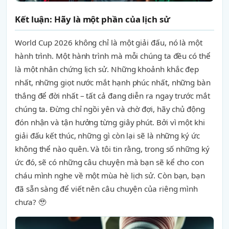
Kết luận: Hãy là một phần của lịch sử
World Cup 2026 không chỉ là một giải đấu, nó là một
hành trình. Một hành trình mà mỗi chúng ta đều có thể
là một nhân chứng lịch sử. Những khoảnh khắc đẹp
nhất, những giọt nước mắt hạnh phúc nhất, những bàn
thắng để đời nhất – tất cả đang diễn ra ngay trước mắt
chúng ta. Đừng chỉ ngồi yên và chờ đợi, hãy chủ động
đón nhận và tận hưởng từng giây phút. Bởi vì một khi
giải đấu kết thúc, những gì còn lại sẽ là những ký ức
không thể nào quên. Và tôi tin rằng, trong số những ký
ức đó, sẽ có những câu chuyện mà bạn sẽ kể cho con
cháu mình nghe về một mùa hè lịch sử. Còn bạn, bạn
đã sẵn sàng để viết nên câu chuyện của riêng mình
chưa? 🥹