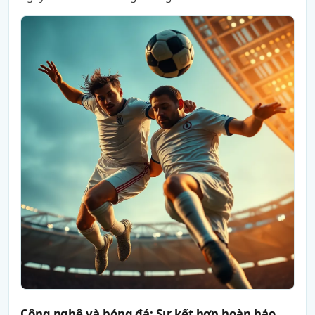
Công nghệ và bóng đá: Sự kết hợp hoàn hảo