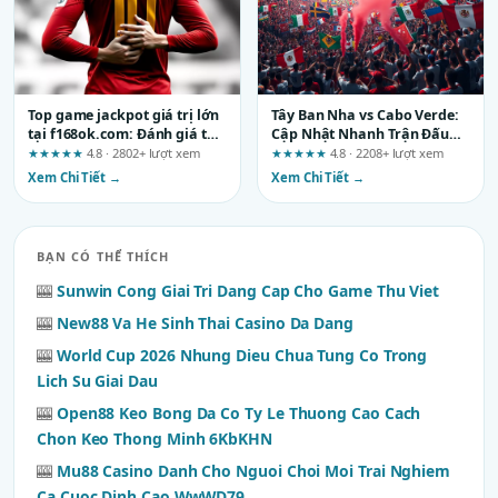
Top game jackpot giá trị lớn
Tây Ban Nha vs Cabo Verde:
tại f168ok.com: Đánh giá từ
Cập Nhật Nhanh Trận Đấu
trải nghiệm thực tế người
Hôm Nay
★★★★★
4.8 · 2802+ lượt xem
★★★★★
4.8 · 2208+ lượt xem
dùng
Xem Chi Tiết →
Xem Chi Tiết →
BẠN CÓ THỂ THÍCH
🎰
Sunwin Cong Giai Tri Dang Cap Cho Game Thu Viet
🎰
New88 Va He Sinh Thai Casino Da Dang
🎰
World Cup 2026 Nhung Dieu Chua Tung Co Trong
Lich Su Giai Dau
🎰
Open88 Keo Bong Da Co Ty Le Thuong Cao Cach
Chon Keo Thong Minh 6KbKHN
🎰
Mu88 Casino Danh Cho Nguoi Choi Moi Trai Nghiem
Ca Cuoc Dinh Cao WwWD79