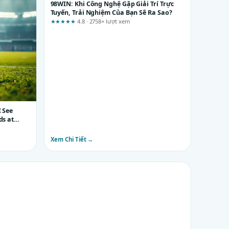
98WIN: Khi Công Nghệ Gặp Giải Trí Trực
Tuyến, Trải Nghiệm Của Bạn Sẽ Ra Sao?
★★★★★
4.8 · 2758+ lượt xem
 See
ds at
Xem Chi Tiết →