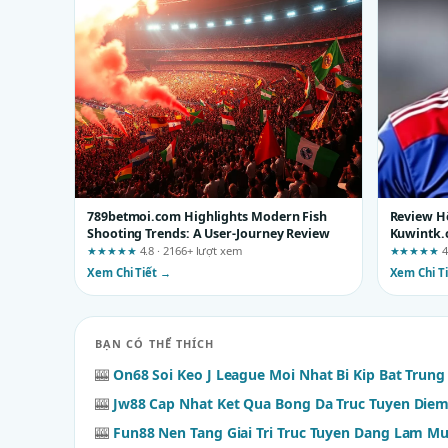
789betmoi.com Highlights Modern Fish
Review H
Shooting Trends: A User-Journey Review
Kuwintk.c
Thực Sau
★★★★★
4.8 · 2166+ lượt xem
★★★★★
4
Xem Chi Tiết →
Xem Chi T
BẠN CÓ THỂ THÍCH
🎰
On68 Soi Keo J League Moi Nhat Bi Kip Bat Tru
🎰
Jw88 Cap Nhat Ket Qua Bong Da Truc Tuyen Die
🎰
Fun88 Nen Tang Giai Tri Truc Tuyen Dang Lam M