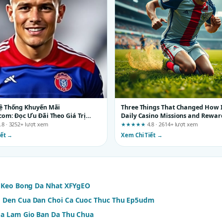
ệ Thống Khuyến Mãi
Three Things That Changed How I
om: Đọc Ưu Đãi Theo Giá Trị
Daily Casino Missions and Rewar
 Vòng Cược
sunwin.bot
.8 · 3252+ lượt xem
★★★★★
4.8 · 2614+ lượt xem
iết →
Xem Chi Tiết →
ng Keo Bong Da Nhat XFYgEO
m Den Cua Dan Choi Ca Cuoc Thuc Thu Ep5udm
ua Lam Gio Ban Da Thu Chua