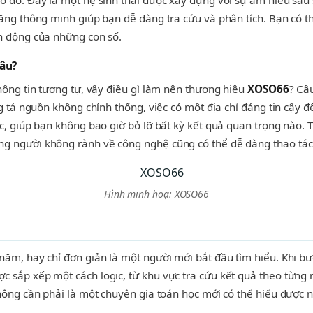
ở đó. Đây là một hệ sinh thái được xây dựng với sự am hiểu sâu 
năng thông minh giúp bạn dễ dàng tra cứu và phân tích. Bạn có 
ến động của những con số.
Đâu?
hông tin tương tự, vậy điều gì làm nên thương hiệu
XOSO66
? Câ
ng tá nguồn không chính thống, việc có một địa chỉ đáng tin cậy
c, giúp bạn không bao giờ bỏ lỡ bất kỳ kết quả quan trọng nào. T
ng người không rành về công nghệ cũng có thể dễ dàng thao tác
Hình minh hoạ: XOSO66
năm, hay chỉ đơn giản là một người mới bắt đầu tìm hiểu. Khi bư
ợc sắp xếp một cách logic, từ khu vực tra cứu kết quả theo từng
không cần phải là một chuyên gia toán học mới có thể hiểu được 