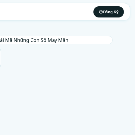
Đăng Ký