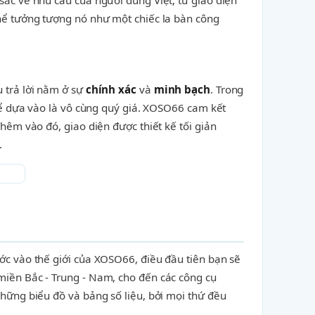
sắc về nhu cầu của người dùng Việt, từ giao diện
thể tưởng tượng nó như một chiếc la bàn công
u trả lời nằm ở sự
chính xác
và
minh bạch
. Trong
 để dựa vào là vô cùng quý giá. XOSO66 cam kết
hêm vào đó, giao diện được thiết kế tối giản
.
ớc vào thế giới của XOSO66, điều đầu tiên bạn sẽ
 miền Bắc - Trung - Nam, cho đến các công cụ
những biểu đồ và bảng số liệu, bởi mọi thứ đều