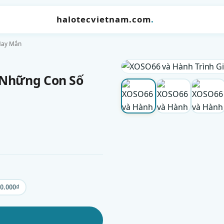
halotecvietnam.com
.
May Mắn
 Những Con Số
00.000₫