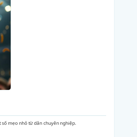
t số mẹo nhỏ từ dân chuyên nghiệp.