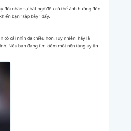
ay đổi nhân sự bất ngờ đều có thể ảnh hưởng đến
 khiến bạn "sập bẫy" đấy.
n có cái nhìn đa chiều hơn. Tuy nhiên, hãy là
mình. Nếu bạn đang tìm kiếm một nền tảng uy tín