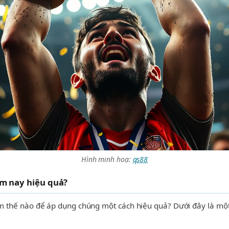
Hình minh hoạ:
qs88
ôm nay hiệu quả?
 thế nào để áp dụng chúng một cách hiệu quả? Dưới đây là mộ