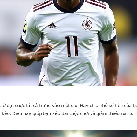
ờ đặt cược tất cả trứng vào một giỏ. Hãy chia nhỏ số tiền của b
 kèo. Điều này giúp bạn kéo dài cuộc chơi và giảm thiểu rủi ro. 