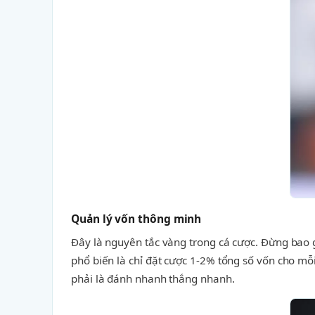
Quản lý vốn thông minh
Đây là nguyên tắc vàng trong cá cược. Đừng bao gi
phổ biến là chỉ đặt cược 1-2% tổng số vốn cho mỗi
phải là đánh nhanh thắng nhanh.