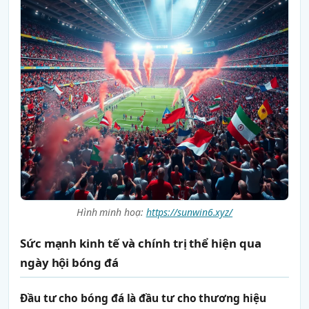
Hình minh hoạ:
https://sunwin6.xyz/
Sức mạnh kinh tế và chính trị thể hiện qua
ngày hội bóng đá
Đầu tư cho bóng đá là đầu tư cho thương hiệu