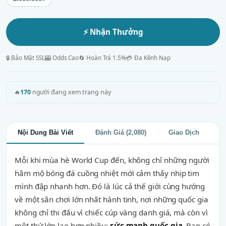
⚡ Nhận Thưởng
🔒 Bảo Mật SSL
🎰 Odds Cao
🔄 Hoàn Trả 1.5%
💳 Đa Kênh Nạp
🔥
170
người đang xem trang này
Nội Dung Bài Viết
Đánh Giá (2,080)
Giao Dịch
Mỗi khi mùa hè World Cup đến, không chỉ những người
hâm mộ bóng đá cuồng nhiệt mới cảm thấy nhịp tim
mình đập nhanh hơn. Đó là lúc cả thế giới cùng hướng
về một sân chơi lớn nhất hành tinh, nơi những quốc gia
không chỉ thi đấu vì chiếc cúp vàng danh giá, mà còn vì
một thứ lớn lao hơn nhiều:
sức mạnh quốc gia
. Bạn có