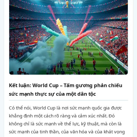
Kết luận: World Cup – Tấm gương phản chiếu
sức mạnh thực sự của một dân tộc
Có thể nói, World Cup là nơi sức mạnh quốc gia được
khẳng định một cách rõ ràng và cảm xúc nhất. Đó
không chỉ là sức mạnh về thể lực, kỹ thuật, mà còn là
sức mạnh của tinh thần, của văn hóa và của khát vọng