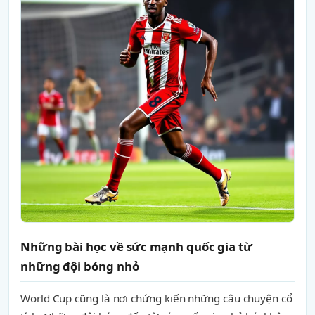
Những bài học về sức mạnh quốc gia từ
những đội bóng nhỏ
World Cup cũng là nơi chứng kiến những câu chuyện cổ