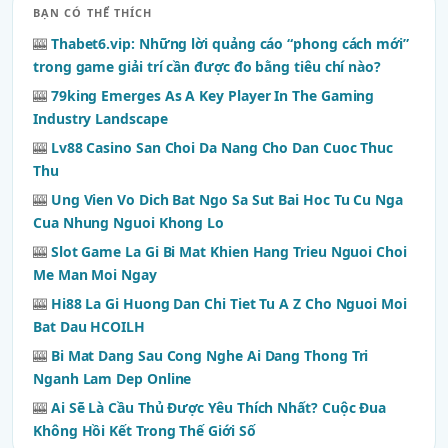
BẠN CÓ THỂ THÍCH
🎰
Thabet6.vip: Những lời quảng cáo “phong cách mới”
trong game giải trí cần được đo bằng tiêu chí nào?
🎰
79king Emerges As A Key Player In The Gaming
Industry Landscape
🎰
Lv88 Casino San Choi Da Nang Cho Dan Cuoc Thuc
Thu
🎰
Ung Vien Vo Dich Bat Ngo Sa Sut Bai Hoc Tu Cu Nga
Cua Nhung Nguoi Khong Lo
🎰
Slot Game La Gi Bi Mat Khien Hang Trieu Nguoi Choi
Me Man Moi Ngay
🎰
Hi88 La Gi Huong Dan Chi Tiet Tu A Z Cho Nguoi Moi
Bat Dau HCOILH
🎰
Bi Mat Dang Sau Cong Nghe Ai Dang Thong Tri
Nganh Lam Dep Online
🎰
Ai Sẽ Là Cầu Thủ Được Yêu Thích Nhất? Cuộc Đua
Không Hồi Kết Trong Thế Giới Số