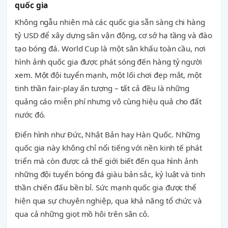
quốc gia
Không ngẫu nhiên mà các quốc gia sẵn sàng chi hàng
tỷ USD để xây dựng sân vận động, cơ sở hạ tầng và đào
tạo bóng đá. World Cup là một sân khấu toàn cầu, nơi
hình ảnh quốc gia được phát sóng đến hàng tỷ người
xem. Một đội tuyển mạnh, một lối chơi đẹp mắt, một
tinh thần fair-play ấn tượng – tất cả đều là những
quảng cáo miễn phí nhưng vô cùng hiệu quả cho đất
nước đó.
Điển hình như Đức, Nhật Bản hay Hàn Quốc. Những
quốc gia này không chỉ nổi tiếng với nền kinh tế phát
triển mà còn được cả thế giới biết đến qua hình ảnh
những đội tuyển bóng đá giàu bản sắc, kỷ luật và tinh
thần chiến đấu bền bỉ. Sức mạnh quốc gia được thể
hiện qua sự chuyên nghiệp, qua khả năng tổ chức và
qua cả những giọt mồ hôi trên sân cỏ.