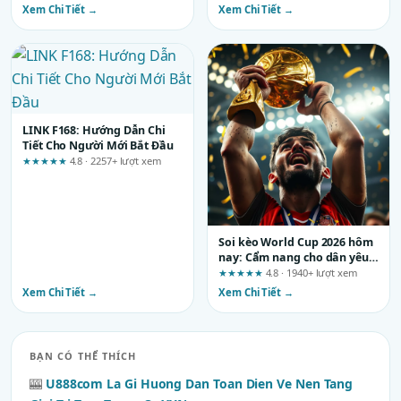
heovl.fr Collection
Xem Chi Tiết →
Xem Chi Tiết →
LINK F168: Hướng Dẫn Chi
Tiết Cho Người Mới Bắt Đầu
★★★★★
4.8 · 2257+ lượt xem
Soi kèo World Cup 2026 hôm
nay: Cẩm nang cho dân yêu
bóng đá
★★★★★
4.8 · 1940+ lượt xem
Xem Chi Tiết →
Xem Chi Tiết →
BẠN CÓ THỂ THÍCH
🎰
U888com La Gi Huong Dan Toan Dien Ve Nen Tang