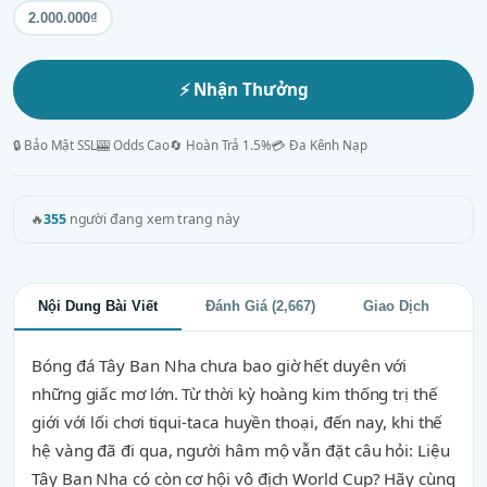
2.000.000₫
⚡ Nhận Thưởng
🔒 Bảo Mật SSL
🎰 Odds Cao
🔄 Hoàn Trả 1.5%
💳 Đa Kênh Nạp
🔥
355
người đang xem trang này
Nội Dung Bài Viết
Đánh Giá (2,667)
Giao Dịch
Bóng đá Tây Ban Nha chưa bao giờ hết duyên với
những giấc mơ lớn. Từ thời kỳ hoàng kim thống trị thế
giới với lối chơi tiqui-taca huyền thoại, đến nay, khi thế
hệ vàng đã đi qua, người hâm mộ vẫn đặt câu hỏi: Liệu
Tây Ban Nha có còn cơ hội vô địch World Cup? Hãy cùng