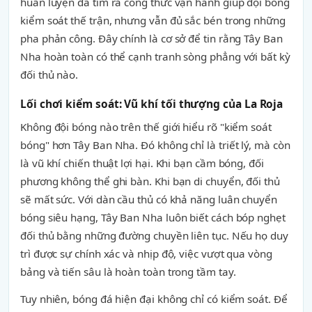
huấn luyện đã tìm ra công thức vận hành giúp đội bóng
kiểm soát thế trận, nhưng vẫn đủ sắc bén trong những
pha phản công. Đây chính là cơ sở để tin rằng Tây Ban
Nha hoàn toàn có thể cạnh tranh sòng phẳng với bất kỳ
đối thủ nào.
Lối chơi kiểm soát: Vũ khí tối thượng của La Roja
Không đội bóng nào trên thế giới hiểu rõ "kiểm soát
bóng" hơn Tây Ban Nha. Đó không chỉ là triết lý, mà còn
là vũ khí chiến thuật lợi hại. Khi bạn cầm bóng, đối
phương không thể ghi bàn. Khi bạn di chuyển, đối thủ
sẽ mất sức. Với dàn cầu thủ có khả năng luân chuyển
bóng siêu hạng, Tây Ban Nha luôn biết cách bóp nghẹt
đối thủ bằng những đường chuyền liên tục. Nếu họ duy
trì được sự chính xác và nhịp độ, việc vượt qua vòng
bảng và tiến sâu là hoàn toàn trong tầm tay.
Tuy nhiên, bóng đá hiện đại không chỉ có kiểm soát. Để