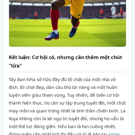
Kết luận: Cơ hội có, nhưng cần thêm một chút
"lửa"
Tây Ban Nha sở hữu đầy đủ tố chất của một nhà vô
địch: lối chơi đẹp, dàn cầu thủ tài năng và một huấn
luyện viên giàu tham vọng. Tuy nhiên, để biến cơ hội
thành hiện thực, họ cần sự tập trung tuyệt đối, một chút
may mắn và quan trọng nhất là tinh thần chiến binh. La
Roja không còn là kẻ ngự trị tuyệt đối, nhưng họ vẫn là
một thế lực đáng gờm. Nếu bạn là fan cuồng nhiệt,
đừng quên cập nhật lịch thi đấu và tỷ lệ kèo tại
xoilac