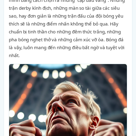
mình bằng cách chọn ra những "cặp đấu vàng". Những
trận derby kình địch, những màn so tài giữa các siêu
sao, hay đơn giản là những trận đấu của đội bóng yêu
thích sẽ là những điểm nhấn không thể bỏ qua. Hãy
chuẩn bị tinh thần cho những đêm thức trắng, những
pha bóng nghẹt thở và những cảm xúc vỡ òa. Bóng đá
là vậy, luôn mang đến những điều bất ngờ và tuyệt vời
nhất.