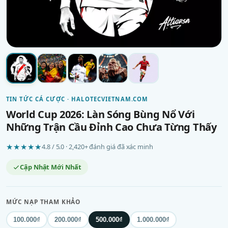
TIN TỨC CÁ CƯỢC · HALOTECVIETNAM.COM
World Cup 2026: Làn Sóng Bùng Nổ Với
Những Trận Cầu Đỉnh Cao Chưa Từng Thấy
★★★★★
4.8 / 5.0 · 2,420+ đánh giá đã xác minh
Cập Nhật Mới Nhất
MỨC NẠP THAM KHẢO
100.000₫
200.000₫
500.000₫
1.000.000₫