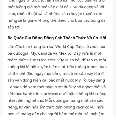
"chú ngựa ô" thực sự, làm đảo lộn mọi cục diện và thổi
một luồng gió mới mẻ vào giải đấu. Sự đa dạng về lối
chơi, chiến thuật và cả những câu chuyện truyền cảm
hứng sẽ là gia vị không thể thiếu cho bữa tiệc bóng đá
sắp tới.
Ba Quốc Gia Đồng Đăng Cai: Thách Thức Và Cơ Hội
Lần đầu tiên trong lịch sử, World Cup được tổ chức bởi
ba quốc gia: Mỹ, Canada và Mexico. Đây vừa là một
thách thức về mặt logistics, vừa là cơ hội để tạo ra một
không khí lễ hội xuyên biên giới. Hãy tưởng tượng, bạn
có thể bắt đầu ngày mới bằng một trận cầu nảy lửa ở
sân vận động hiện đại bậc nhất nước Mỹ, rồi bay sang
Canada để xem một màn rượt đuổi tỷ số nghẹt thở, và
kết thúc hành trình tại Mexico với bầu không khí cuồng
nhiệt đến nghẹt thở. Mỗi quốc gia mang một bản sắc
riêng, từ văn hóa ẩm thực đến phong cách cổ vũ, hứa
hẹn sẽ mang đến cho người hâm mộ một trải nghiệm