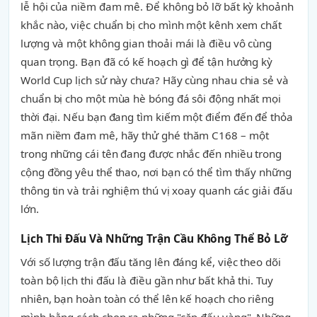
lễ hội của niềm đam mê. Để không bỏ lỡ bất kỳ khoảnh
khắc nào, việc chuẩn bị cho mình một kênh xem chất
lượng và một không gian thoải mái là điều vô cùng
quan trọng. Bạn đã có kế hoạch gì để tận hưởng kỳ
World Cup lịch sử này chưa? Hãy cùng nhau chia sẻ và
chuẩn bị cho một mùa hè bóng đá sôi động nhất mọi
thời đại. Nếu bạn đang tìm kiếm một điểm đến để thỏa
mãn niềm đam mê, hãy thử ghé thăm C168 – một
trong những cái tên đang được nhắc đến nhiều trong
cộng đồng yêu thể thao, nơi bạn có thể tìm thấy những
thông tin và trải nghiệm thú vị xoay quanh các giải đấu
lớn.
Lịch Thi Đấu Và Những Trận Cầu Không Thể Bỏ Lỡ
Với số lượng trận đấu tăng lên đáng kể, việc theo dõi
toàn bộ lịch thi đấu là điều gần như bất khả thi. Tuy
nhiên, bạn hoàn toàn có thể lên kế hoạch cho riêng