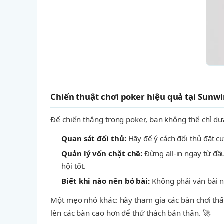
Chiến thuật chơi poker hiệu quả tại Sunw
Để chiến thắng trong poker, bạn không thể chỉ d
Quan sát đối thủ:
Hãy để ý cách đối thủ đặt c
Quản lý vốn chặt chẽ:
Đừng all-in ngay từ đầu
hội tốt.
Biết khi nào nên bỏ bài:
Không phải ván bài nà
Một mẹo nhỏ khác: hãy tham gia các bàn chơi thấp 
lên các bàn cao hơn để thử thách bản thân. 🚀