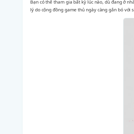
Bạn có thể tham gia bất kỳ lúc nào, dù đang ở nhà
lý do cộng đồng game thủ ngày càng gắn bó với s