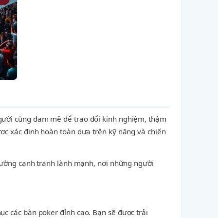
gười cùng đam mê để trao đổi kinh nghiệm, thậm
ợc xác định hoàn toàn dựa trên kỹ năng và chiến
trường cạnh tranh lành mạnh, nơi những người
c các bàn poker đỉnh cao. Bạn sẽ được trải