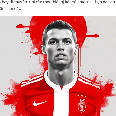
 hay di chuyển. Chỉ cần một thiết bị kết nối Internet, bạn đã s
ân chơi này.