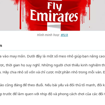
Hình minh hoạ:
#N/A
in
ựa vào may mắn. Dưới đây là một số mẹo nhỏ giúp bạn nâng cao t
ược, thời gian họ suy nghĩ. Những người chơi thiếu kinh nghiệm th
. Hãy chia nhỏ số vốn và chỉ cược một phần nhỏ trong mỗi ván. Đ
o cũng đáng để theo đuổi. Nếu bài yếu và đối thủ tố mạnh, đôi k
trước để làm quen với nhịp độ và phong cách chơi của các đối th