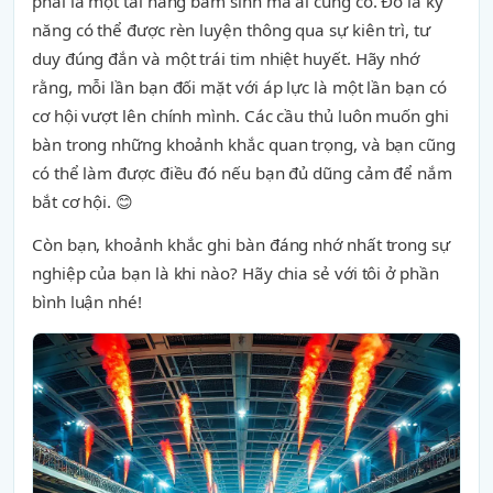
phải là một tài năng bẩm sinh mà ai cũng có. Đó là kỹ
năng có thể được rèn luyện thông qua sự kiên trì, tư
duy đúng đắn và một trái tim nhiệt huyết. Hãy nhớ
rằng, mỗi lần bạn đối mặt với áp lực là một lần bạn có
cơ hội vượt lên chính mình. Các cầu thủ luôn muốn ghi
bàn trong những khoảnh khắc quan trọng, và bạn cũng
có thể làm được điều đó nếu bạn đủ dũng cảm để nắm
bắt cơ hội. 😊
Còn bạn, khoảnh khắc ghi bàn đáng nhớ nhất trong sự
nghiệp của bạn là khi nào? Hãy chia sẻ với tôi ở phần
bình luận nhé!