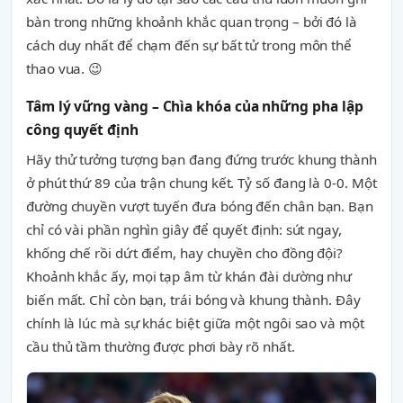
bàn trong những khoảnh khắc quan trọng – bởi đó là
cách duy nhất để chạm đến sự bất tử trong môn thể
thao vua. 😉
Tâm lý vững vàng – Chìa khóa của những pha lập
công quyết định
Hãy thử tưởng tượng bạn đang đứng trước khung thành
ở phút thứ 89 của trận chung kết. Tỷ số đang là 0-0. Một
đường chuyền vượt tuyến đưa bóng đến chân bạn. Bạn
chỉ có vài phần nghìn giây để quyết định: sút ngay,
khống chế rồi dứt điểm, hay chuyền cho đồng đội?
Khoảnh khắc ấy, mọi tạp âm từ khán đài dường như
biến mất. Chỉ còn bạn, trái bóng và khung thành. Đây
chính là lúc mà sự khác biệt giữa một ngôi sao và một
cầu thủ tầm thường được phơi bày rõ nhất.