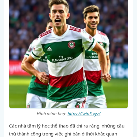
Hình minh hoạ:
https://iwin5.xyz/
Các nhà tâm lý học thể thao đã chỉ ra rằng, những cầu
thủ thành công trong việc ghi bàn ở thời khắc quan