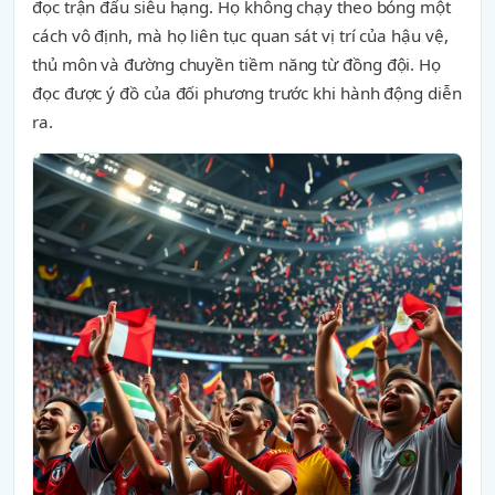
đọc trận đấu siêu hạng. Họ không chạy theo bóng một
cách vô định, mà họ liên tục quan sát vị trí của hậu vệ,
thủ môn và đường chuyền tiềm năng từ đồng đội. Họ
đọc được ý đồ của đối phương trước khi hành động diễn
ra.