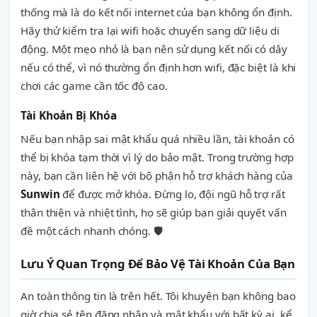
thống mà là do kết nối internet của bạn không ổn định.
Hãy thử kiểm tra lại wifi hoặc chuyển sang dữ liệu di
động. Một mẹo nhỏ là bạn nên sử dụng kết nối có dây
nếu có thể, vì nó thường ổn định hơn wifi, đặc biệt là khi
chơi các game cần tốc độ cao.
Tài Khoản Bị Khóa
Nếu bạn nhập sai mật khẩu quá nhiều lần, tài khoản có
thể bị khóa tạm thời vì lý do bảo mật. Trong trường hợp
này, bạn cần liên hệ với bộ phận hỗ trợ khách hàng của
Sunwin
để được mở khóa. Đừng lo, đội ngũ hỗ trợ rất
thân thiện và nhiệt tình, họ sẽ giúp bạn giải quyết vấn
đề một cách nhanh chóng. 🛡️
Lưu Ý Quan Trọng Để Bảo Vệ Tài Khoản Của Bạn
An toàn thông tin là trên hết. Tôi khuyên bạn không bao
giờ chia sẻ tên đăng nhập và mật khẩu với bất kỳ ai, kể