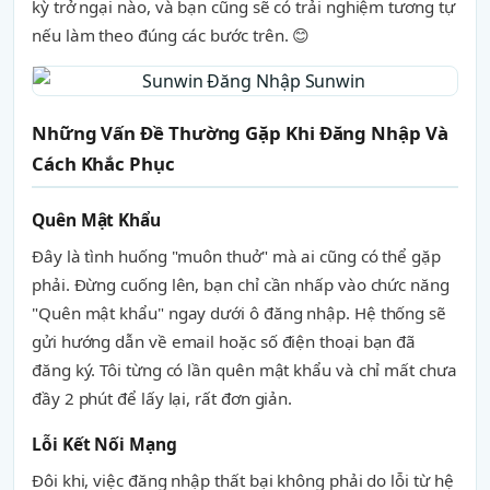
kỳ trở ngại nào, và bạn cũng sẽ có trải nghiệm tương tự
nếu làm theo đúng các bước trên. 😊
Những Vấn Đề Thường Gặp Khi Đăng Nhập Và
Cách Khắc Phục
Quên Mật Khẩu
Đây là tình huống "muôn thuở" mà ai cũng có thể gặp
phải. Đừng cuống lên, bạn chỉ cần nhấp vào chức năng
"Quên mật khẩu" ngay dưới ô đăng nhập. Hệ thống sẽ
gửi hướng dẫn về email hoặc số điện thoại bạn đã
đăng ký. Tôi từng có lần quên mật khẩu và chỉ mất chưa
đầy 2 phút để lấy lại, rất đơn giản.
Lỗi Kết Nối Mạng
Đôi khi, việc đăng nhập thất bại không phải do lỗi từ hệ