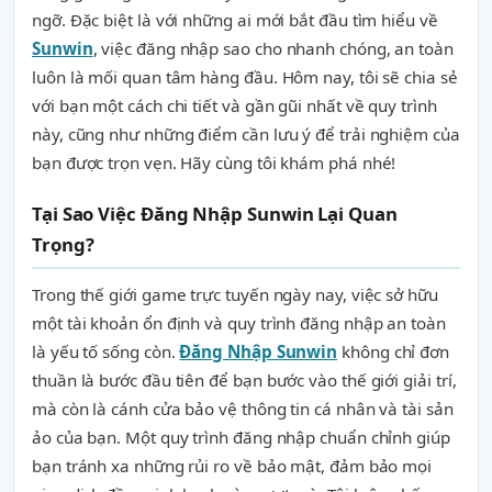
ngỡ. Đặc biệt là với những ai mới bắt đầu tìm hiểu về
Sunwin
, việc đăng nhập sao cho nhanh chóng, an toàn
luôn là mối quan tâm hàng đầu. Hôm nay, tôi sẽ chia sẻ
với bạn một cách chi tiết và gần gũi nhất về quy trình
này, cũng như những điểm cần lưu ý để trải nghiệm của
bạn được trọn vẹn. Hãy cùng tôi khám phá nhé!
Tại Sao Việc Đăng Nhập Sunwin Lại Quan
Trọng?
Trong thế giới game trực tuyến ngày nay, việc sở hữu
một tài khoản ổn định và quy trình đăng nhập an toàn
là yếu tố sống còn.
Đăng Nhập Sunwin
không chỉ đơn
thuần là bước đầu tiên để bạn bước vào thế giới giải trí,
mà còn là cánh cửa bảo vệ thông tin cá nhân và tài sản
ảo của bạn. Một quy trình đăng nhập chuẩn chỉnh giúp
bạn tránh xa những rủi ro về bảo mật, đảm bảo mọi