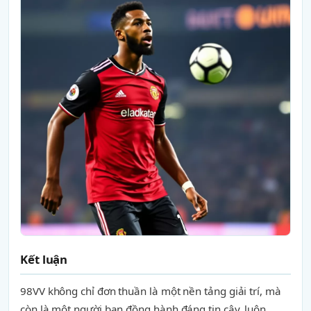
Kết luận
98VV không chỉ đơn thuần là một nền tảng giải trí, mà
còn là một người bạn đồng hành đáng tin cậy, luôn