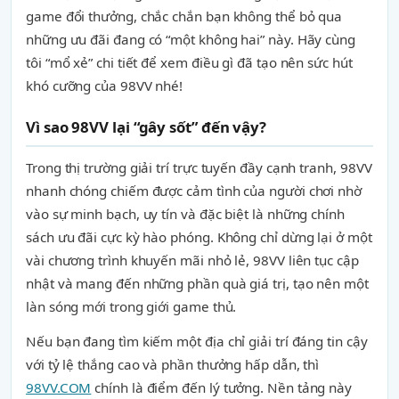
game đổi thưởng, chắc chắn bạn không thể bỏ qua
những ưu đãi đang có “một không hai” này. Hãy cùng
tôi “mổ xẻ” chi tiết để xem điều gì đã tạo nên sức hút
khó cưỡng của 98VV nhé!
Vì sao 98VV lại “gây sốt” đến vậy?
Trong thị trường giải trí trực tuyến đầy cạnh tranh, 98VV
nhanh chóng chiếm được cảm tình của người chơi nhờ
vào sự minh bạch, uy tín và đặc biệt là những chính
sách ưu đãi cực kỳ hào phóng. Không chỉ dừng lại ở một
vài chương trình khuyến mãi nhỏ lẻ, 98VV liên tục cập
nhật và mang đến những phần quà giá trị, tạo nên một
làn sóng mới trong giới game thủ.
Nếu bạn đang tìm kiếm một địa chỉ giải trí đáng tin cậy
với tỷ lệ thắng cao và phần thưởng hấp dẫn, thì
98VV.COM
chính là điểm đến lý tưởng. Nền tảng này