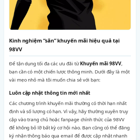
Kinh nghiệm “săn” khuyến mãi hiệu quả tại
98VV
Để tận dụng tối đa các ưu đãi từ
Khuyến mãi 98VV
,
bạn cần có một chiến lược thông minh. Dưới đây là một
vài mẹo nhỏ mà tôi muốn chia sẻ với bạn:
Luôn cập nhật thông tin mới nhất
Các chương trình khuyến mãi thường có thời hạn nhất
định và số lượng có hạn. Vì vậy, hãy thường xuyên truy
cập vào trang chủ hoặc fanpage chính thức của 98VV
để không bỏ lỡ bất kỳ cơ hội nào. Bạn cũng có thể đăng
ký nhận thông báo qua email để được cập nhật nhanh