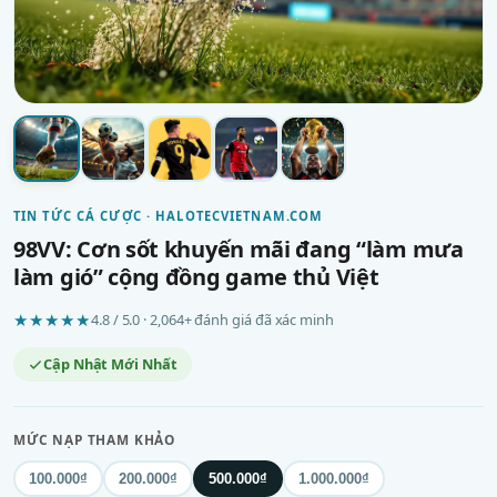
TIN TỨC CÁ CƯỢC · HALOTECVIETNAM.COM
98VV: Cơn sốt khuyến mãi đang “làm mưa
làm gió” cộng đồng game thủ Việt
★★★★★
4.8 / 5.0 · 2,064+ đánh giá đã xác minh
Cập Nhật Mới Nhất
MỨC NẠP THAM KHẢO
100.000₫
200.000₫
500.000₫
1.000.000₫