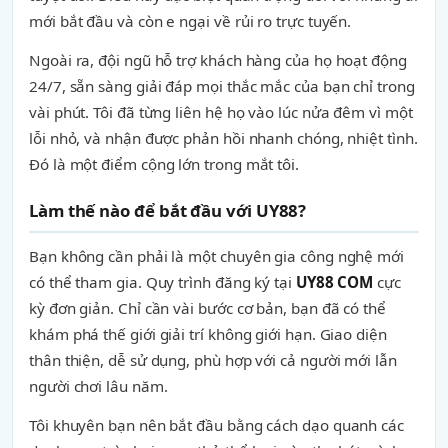
mới bắt đầu và còn e ngại về rủi ro trực tuyến.
Ngoài ra, đội ngũ hỗ trợ khách hàng của họ hoạt động
24/7, sẵn sàng giải đáp mọi thắc mắc của bạn chỉ trong
vài phút. Tôi đã từng liên hệ họ vào lúc nửa đêm vì một
lỗi nhỏ, và nhận được phản hồi nhanh chóng, nhiệt tình.
Đó là một điểm cộng lớn trong mắt tôi.
Làm thế nào để bắt đầu với UY88?
Bạn không cần phải là một chuyên gia công nghệ mới
có thể tham gia. Quy trình đăng ký tại
UY88 COM
cực
kỳ đơn giản. Chỉ cần vài bước cơ bản, bạn đã có thể
khám phá thế giới giải trí không giới hạn. Giao diện
thân thiện, dễ sử dụng, phù hợp với cả người mới lẫn
người chơi lâu năm.
Tôi khuyên bạn nên bắt đầu bằng cách dạo quanh các