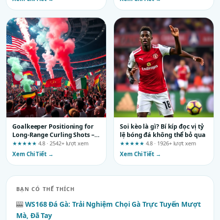
Goalkeeper Positioning for
Soi kèo là gì? Bí kíp đọc vị tỷ
Long-Range Curling Shots –
lệ bóng đá không thể bỏ qua
What the Claims Actually
★★★★★
4.8 · 2542+ lượt xem
★★★★★
4.8 · 1926+ lượt xem
Entail
Xem Chi Tiết →
Xem Chi Tiết →
BẠN CÓ THỂ THÍCH
🎰
WS168 Đá Gà: Trải Nghiệm Chọi Gà Trực Tuyến Mượt
Mà, Đã Tay