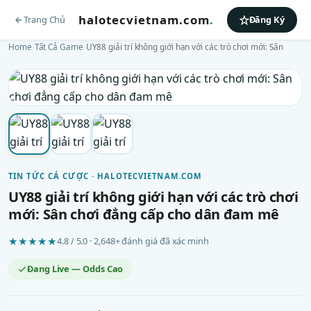
halotecvietnam.com
.
Trang Chủ
Đăng Ký
Home
›
Tất Cả Game
›
UY88 giải trí không giới hạn với các trò chơi mới: Sân
TIN TỨC CÁ CƯỢC · HALOTECVIETNAM.COM
UY88 giải trí không giới hạn với các trò chơi
mới: Sân chơi đẳng cấp cho dân đam mê
★★★★★
4.8 / 5.0 · 2,648+ đánh giá đã xác minh
Đang Live — Odds Cao