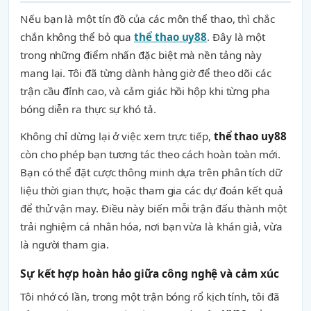
Nếu bạn là một tín đồ của các môn thể thao, thì chắc
chắn không thể bỏ qua
thể thao uy88
. Đây là một
trong những điểm nhấn đặc biệt mà nền tảng này
mang lại. Tôi đã từng dành hàng giờ để theo dõi các
trận cầu đỉnh cao, và cảm giác hồi hộp khi từng pha
bóng diễn ra thực sự khó tả.
Không chỉ dừng lại ở việc xem trực tiếp,
thể thao uy88
còn cho phép bạn tương tác theo cách hoàn toàn mới.
Bạn có thể đặt cược thông minh dựa trên phân tích dữ
liệu thời gian thực, hoặc tham gia các dự đoán kết quả
để thử vận may. Điều này biến mỗi trận đấu thành một
trải nghiệm cá nhân hóa, nơi bạn vừa là khán giả, vừa
là người tham gia.
Sự kết hợp hoàn hảo giữa công nghệ và cảm xúc
Tôi nhớ có lần, trong một trận bóng rổ kịch tính, tôi đã