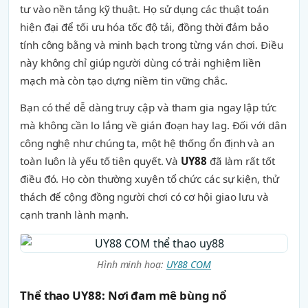
tư vào nền tảng kỹ thuật. Họ sử dụng các thuật toán
hiện đại để tối ưu hóa tốc độ tải, đồng thời đảm bảo
tính công bằng và minh bạch trong từng ván chơi. Điều
này không chỉ giúp người dùng có trải nghiệm liền
mạch mà còn tạo dựng niềm tin vững chắc.
Bạn có thể dễ dàng truy cập và tham gia ngay lập tức
mà không cần lo lắng về gián đoạn hay lag. Đối với dân
công nghệ như chúng ta, một hệ thống ổn định và an
toàn luôn là yếu tố tiên quyết. Và
UY88
đã làm rất tốt
điều đó. Họ còn thường xuyên tổ chức các sự kiện, thử
thách để cộng đồng người chơi có cơ hội giao lưu và
cạnh tranh lành mạnh.
Hình minh hoạ:
UY88 COM
Thể thao UY88: Nơi đam mê bùng nổ