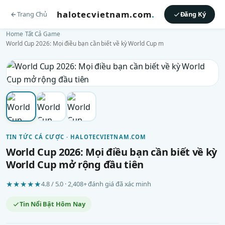
halotecvietnam.com
.
Trang Chủ
Đăng Ký
Home
›
Tất Cả Game
›
World Cup 2026: Mọi điều bạn cần biết về kỳ World Cup m
TIN TỨC CÁ CƯỢC · HALOTECVIETNAM.COM
World Cup 2026: Mọi điều bạn cần biết về kỳ
World Cup mở rộng đầu tiên
★★★★★
4.8 / 5.0 · 2,408+ đánh giá đã xác minh
Tin Nổi Bật Hôm Nay