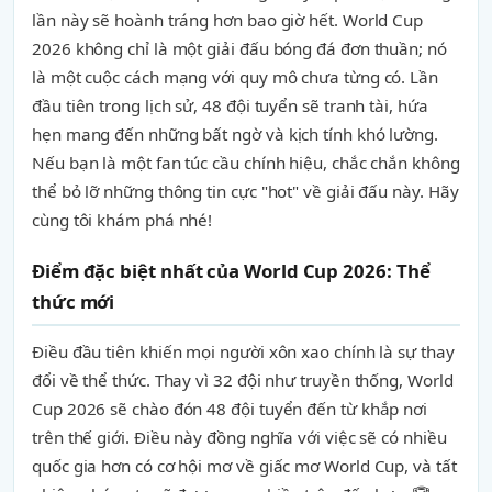
lần này sẽ hoành tráng hơn bao giờ hết. World Cup
2026 không chỉ là một giải đấu bóng đá đơn thuần; nó
là một cuộc cách mạng với quy mô chưa từng có. Lần
đầu tiên trong lịch sử, 48 đội tuyển sẽ tranh tài, hứa
hẹn mang đến những bất ngờ và kịch tính khó lường.
Nếu bạn là một fan túc cầu chính hiệu, chắc chắn không
thể bỏ lỡ những thông tin cực "hot" về giải đấu này. Hãy
cùng tôi khám phá nhé!
Điểm đặc biệt nhất của World Cup 2026: Thể
thức mới
Điều đầu tiên khiến mọi người xôn xao chính là sự thay
đổi về thể thức. Thay vì 32 đội như truyền thống, World
Cup 2026 sẽ chào đón 48 đội tuyển đến từ khắp nơi
trên thế giới. Điều này đồng nghĩa với việc sẽ có nhiều
quốc gia hơn có cơ hội mơ về giấc mơ World Cup, và tất