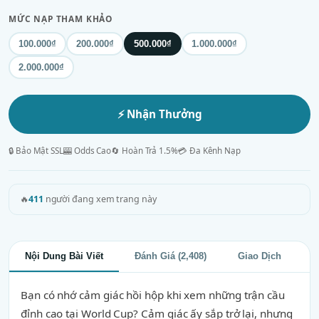
MỨC NẠP THAM KHẢO
100.000₫
200.000₫
500.000₫
1.000.000₫
2.000.000₫
⚡ Nhận Thưởng
🔒 Bảo Mật SSL
🎰 Odds Cao
🔄 Hoàn Trả 1.5%
💳 Đa Kênh Nạp
🔥
411
người đang xem trang này
Nội Dung Bài Viết
Đánh Giá (2,408)
Giao Dịch
Bạn có nhớ cảm giác hồi hộp khi xem những trận cầu
đỉnh cao tại World Cup? Cảm giác ấy sắp trở lại, nhưng