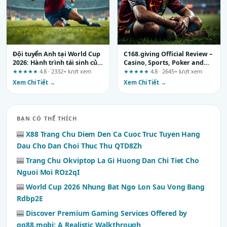
Đội tuyển Anh tại World Cup
C168.giving Official Review –
2026: Hành trình tái sinh của
Casino, Sports, Poker and
“Tam Sư” dưới thời HLV mới
More: Three Findings Before
★★★★★
4.8 · 2332+ lượt xem
★★★★★
4.8 · 2645+ lượt xem
You Decide
Xem Chi Tiết →
Xem Chi Tiết →
BẠN CÓ THỂ THÍCH
🎰
X88 Trang Chu Diem Den Ca Cuoc Truc Tuyen Hang
Dau Cho Dan Choi Thuc Thu QTD8Zh
🎰
Trang Chu Okviptop La Gi Huong Dan Chi Tiet Cho
Nguoi Moi ROz2qI
🎰
World Cup 2026 Nhung Bat Ngo Lon Sau Vong Bang
Rdbp2E
🎰
Discover Premium Gaming Services Offered by
gg88.mobi: A Realistic Walkthrough