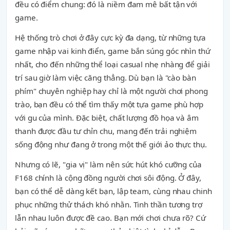
đều có điểm chung: đó là niềm đam mê bất tận với
game.
Hệ thống trò chơi ở đây cực kỳ đa dạng, từ những tựa
game nhập vai kinh điển, game bắn súng góc nhìn thứ
nhất, cho đến những thể loại casual nhẹ nhàng để giải
trí sau giờ làm việc căng thẳng. Dù bạn là "cào bàn
phím" chuyên nghiệp hay chỉ là một người chơi phong
trào, bạn đều có thể tìm thấy một tựa game phù hợp
với gu của mình. Đặc biệt, chất lượng đồ họa và âm
thanh được đầu tư chỉn chu, mang đến trải nghiệm
sống động như đang ở trong một thế giới ảo thực thụ.
Nhưng có lẽ, "gia vị" làm nên sức hút khó cưỡng của
F168 chính là cộng đồng người chơi sôi động. Ở đây,
bạn có thể dễ dàng kết bạn, lập team, cùng nhau chinh
phục những thử thách khó nhằn. Tinh thần tương trợ
lẫn nhau luôn được đề cao. Bạn mới chơi chưa rõ? Cứ