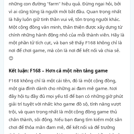
những con đường "farm" hiệu quả. Đừng ngại hỏi, bởi
vì ai cũng từng là người mới bắt đầu. Quan trọng nhất
là hãy luôn giữ tinh thần vui vẻ, tôn trọng người khác.
Một cộng đồng văn minh, thân thiện được xây dựng từ
chính những hành động nhỏ của mỗi thành viên. Hãy là
một phần tử tích cực, và bạn sẽ thấy F168 không chỉ là
nơi để chơi game, mà còn là nơi để kết nối và chia sẻ.
😊
Kết luận: F168 – Hơn cả một nền tảng game
F168 không chỉ là một cái tên, đó là một cộng đồng,
một gia đình dành cho những ai đam mê game. Nơi
đây hội tụ đầy đủ mọi yếu tố để bạn có những giờ phút
giải trí tuyệt vời nhất: kho game đồ sộ, tính năng vượt
trội, và quan trọng nhất là một cộng đồng game thủ
chân thành, sôi động. Nếu bạn đang tìm kiếm một sân
chơi để thỏa mãn đam mê, để kết nối và để trưởng