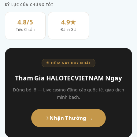
KỶ LỤC CỦA CHÚNG TÔI
4.8/5
4.9★
Tiêu Chuẩn
Đánh Giá
🎯 HÔM NAY DUY NHẤT
Tham Gia HALOTECVIETNAM Ngay
Đừng bỏ lỡ — Live casino đẳng cấp quốc tế, giao dịch
minh bạch.
Nhận Thưởng →