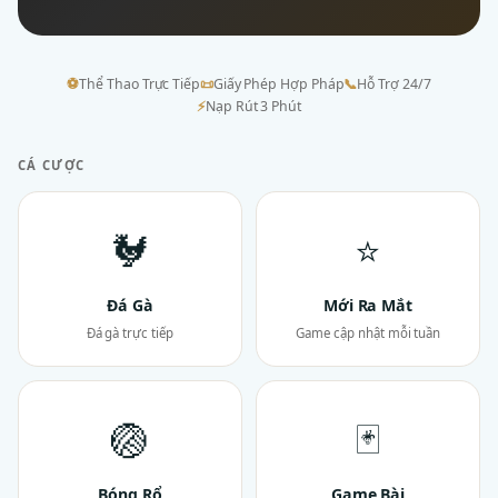
⚽
Thể Thao Trực Tiếp
📜
Giấy Phép Hợp Pháp
📞
Hỗ Trợ 24/7
⚡
Nạp Rút 3 Phút
CÁ CƯỢC
🐓
⭐
Đá Gà
Mới Ra Mắt
Đá gà trực tiếp
Game cập nhật mỗi tuần
🏐
🃏
Bóng Rổ
Game Bài