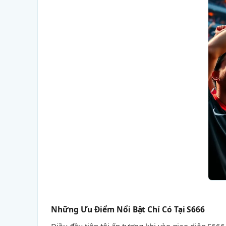
Những Ưu Điểm Nổi Bật Chỉ Có Tại S666