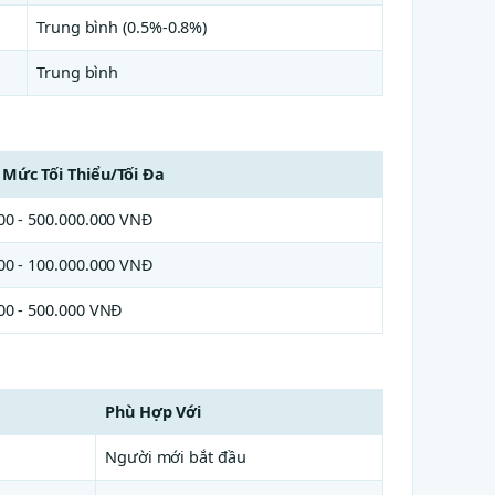
Trung bình (0.5%-0.8%)
Trung bình
Mức Tối Thiểu/Tối Đa
00 - 500.000.000 VNĐ
00 - 100.000.000 VNĐ
00 - 500.000 VNĐ
Phù Hợp Với
Người mới bắt đầu