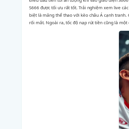
Điều đầu tiên tôi ấn tượng khi vào giao diện S666
S666 được tối ưu rất tốt. Trải nghiệm xem live cá
biệt là mảng thể thao với kèo châu Á cạnh tranh. 
rối mắt. Ngoài ra, tốc độ nạp rút tiền cũng là mộ