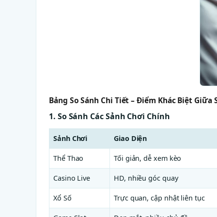
Bảng So Sánh Chi Tiết – Điểm Khác Biệt Giữa 
1. So Sánh Các Sảnh Chơi Chính
Sảnh Chơi
Giao Diện
Thể Thao
Tối giản, dễ xem kèo
Casino Live
HD, nhiều góc quay
Xổ Số
Trực quan, cập nhật liên tục