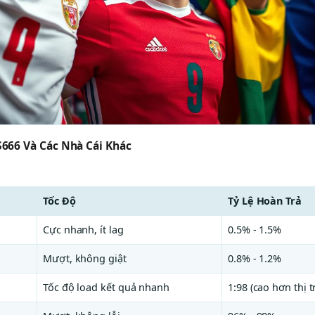
S666 Và Các Nhà Cái Khác
Tốc Độ
Tỷ Lệ Hoàn Trả
Cực nhanh, ít lag
0.5% - 1.5%
Mượt, không giật
0.8% - 1.2%
Tốc độ load kết quả nhanh
1:98 (cao hơn thị 