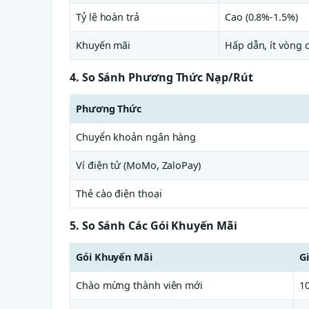
Tỷ lệ hoàn trả
Cao (0.8%-1.5%)
Khuyến mãi
Hấp dẫn, ít vòng 
4. So Sánh Phương Thức Nạp/Rút
Phương Thức
Chuyển khoản ngân hàng
Ví điện tử (MoMo, ZaloPay)
Thẻ cào điện thoại
5. So Sánh Các Gói Khuyến Mãi
Gói Khuyến Mãi
Gi
Chào mừng thành viên mới
10