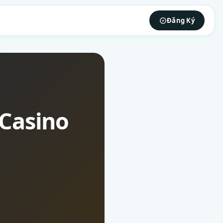
Đăng Ký
Casino