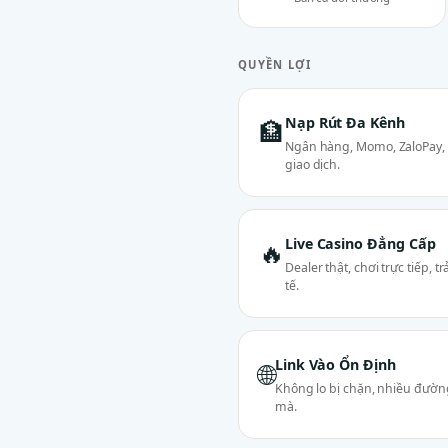
QUYỀN LỢI
Nạp Rút Đa Kênh
🏦
Ngân hàng, Momo, ZaloPay
giao dịch.
Live Casino Đẳng Cấp
🔥
Dealer thật, chơi trực tiếp, 
tế.
Link Vào Ổn Định
🌐
Không lo bị chặn, nhiều đườn
mà.