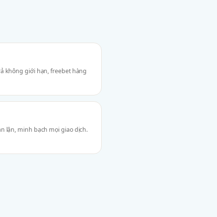
ả không giới hạn, freebet hàng
n lận, minh bạch mọi giao dịch.