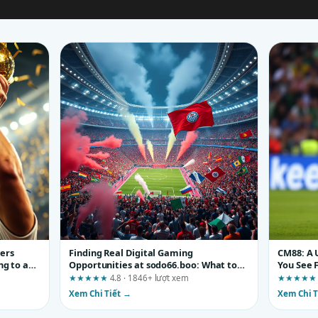
ers
Finding Real Digital Gaming
CM88: A 
ng to a
Opportunities at sodo66.boo: What to
You See 
Verify Before You Play
★★★★★
4.8 · 1846+ lượt xem
★★★★
Xem Chi Tiết →
Xem Chi T