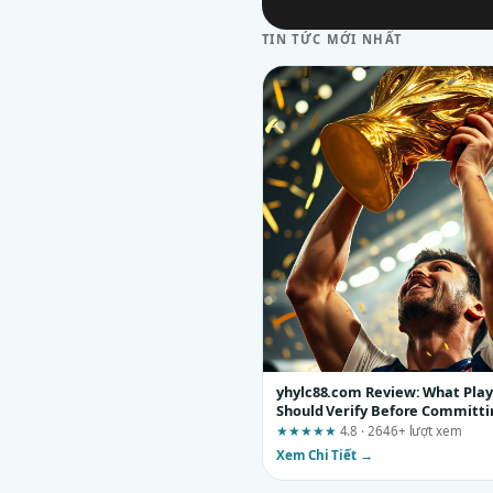
TIN TỨC MỚI NHẤT
yhylc88.com Review: What Play
Should Verify Before Committi
Digital Gaming Platform
★★★★★
4.8 · 2646+ lượt xem
Xem Chi Tiết →