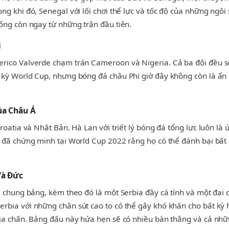
g khi đó, Senegal với lối chơi thể lực và tốc độ của những ngôi
ống còn ngay từ những trận đầu tiên.
i
rico Valverde chạm trán Cameroon và Nigeria. Cả ba đội đều sở
 kỳ World Cup, nhưng bóng đá châu Phi giờ đây không còn là ẩn 
ủa Châu Á
roatia và Nhật Bản. Hà Lan với triết lý bóng đá tổng lực luôn là
ọ đã chứng minh tại World Cup 2022 rằng họ có thể đánh bại bất
Và Đức
m chung bảng, kèm theo đó là một Serbia đầy cá tính và một đại 
rbia với những chân sút cao to có thể gây khó khăn cho bất kỳ
địa chấn. Bảng đấu này hứa hẹn sẽ có nhiều bàn thắng và cả nhữ