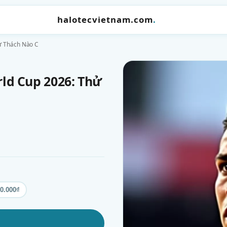
halotecvietnam.com
.
ử Thách Nào C
ld Cup 2026: Thử
00.000₫