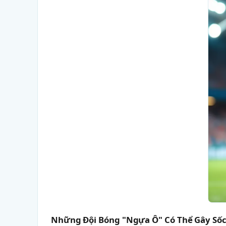
Những Đội Bóng "Ngựa Ô" Có Thể Gây Số