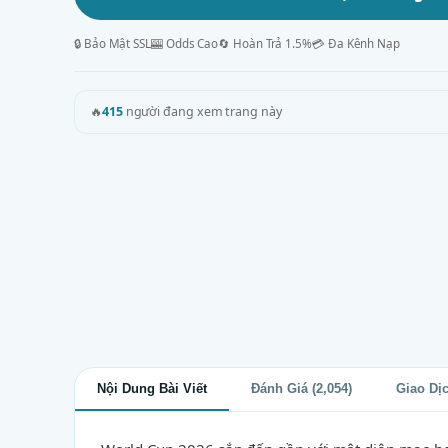
🔒 Bảo Mật SSL
🎰 Odds Cao
🔄 Hoàn Trả 1.5%
💳 Đa Kênh Nạp
🔥
415
người đang xem trang này
Nội Dung Bài Viết
Đánh Giá (2,054)
Giao Dị