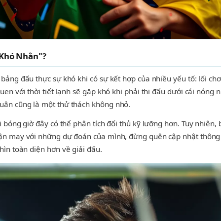
"Khó Nhằn"?
ảng đấu thực sự khó khi có sự kết hợp của nhiều yếu tố: lối chơi k
quen với thời tiết lạnh sẽ gặp khó khi phải thi đấu dưới cái nóng
quân cũng là một thử thách không nhỏ.
đội bóng giờ đây có thể phân tích đối thủ kỹ lưỡng hơn. Tuy nhiê
 vận may với những dự đoán của mình, đừng quên cập nhật thông 
hìn toàn diện hơn về giải đấu.