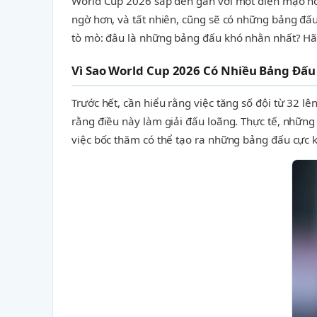
World Cup 2026 sắp đến gần với một diện mạo hoàn
ngờ hơn, và tất nhiên, cũng sẽ có những bảng đấu 
tò mò: đâu là những bảng đấu khó nhằn nhất? Hãy
Vì Sao World Cup 2026 Có Nhiều Bảng Đấu
Trước hết, cần hiểu rằng việc tăng số đội từ 32 l
rằng điều này làm giải đấu loãng. Thực tế, những 
việc bốc thăm có thể tạo ra những bảng đấu cực k