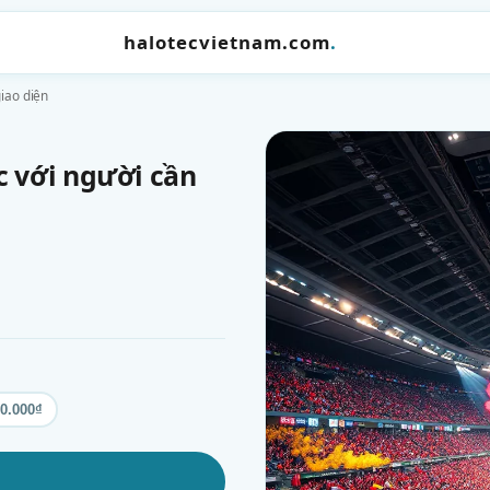
halotecvietnam.com
.
iao diện
c với người cần
00.000₫