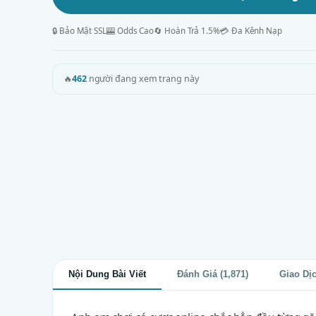
🔒 Bảo Mật SSL
🎰 Odds Cao
🔄 Hoàn Trả 1.5%
💳 Đa Kênh Nạp
🔥
462
người đang xem trang này
Nội Dung Bài Viết
Đánh Giá (1,871)
Giao Dị