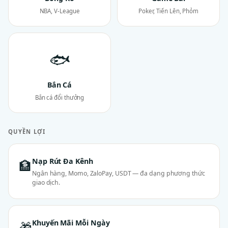
NBA, V-League
Poker, Tiến Lên, Phỏm
🐟
Bắn Cá
Bắn cá đổi thưởng
QUYỀN LỢI
Nạp Rút Đa Kênh
🏦
Ngân hàng, Momo, ZaloPay, USDT — đa dạng phương thức
giao dịch.
Khuyến Mãi Mỗi Ngày
🎁