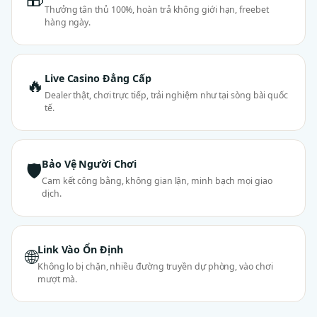
Thưởng tân thủ 100%, hoàn trả không giới hạn, freebet
hàng ngày.
Live Casino Đẳng Cấp
🔥
Dealer thật, chơi trực tiếp, trải nghiệm như tại sòng bài quốc
tế.
Bảo Vệ Người Chơi
🛡
Cam kết công bằng, không gian lận, minh bạch mọi giao
dịch.
Link Vào Ổn Định
🌐
Không lo bị chặn, nhiều đường truyền dự phòng, vào chơi
mượt mà.