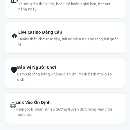
Thưởng tân thủ 100%, hoàn trả không giới hạn, freebet
hàng ngày.
Live Casino Đẳng Cấp
🔥
Dealer thật, chơi trực tiếp, trải nghiệm như tại sòng bài quốc
tế.
Bảo Vệ Người Chơi
🛡
Cam kết công bằng, không gian lận, minh bạch mọi giao
dịch.
Link Vào Ổn Định
🌐
Không lo bị chặn, nhiều đường truyền dự phòng, vào chơi
mượt mà.