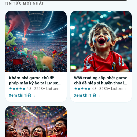
TIN TỨC MỚI NHẤT
Khám phá game chủ đề
W88.trading cập nhật game
phép màu kỳ ảo tại CM88:
chủ đề hiệp sĩ huyền thoại: 3
Đánh giá độc lập theo 5 tiêu
phát hiện đáng suy ngẫm
★★★★★
4.8 · 2253+ lượt xem
★★★★★
4.8 · 3285+ lượt xem
chí thực dụng
trước khi bạn đặt cược
Xem Chi Tiết →
Xem Chi Tiết →