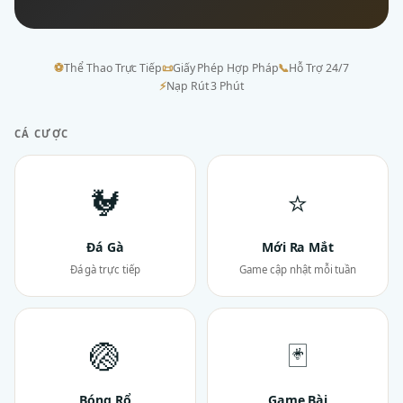
⚽
Thể Thao Trực Tiếp
📜
Giấy Phép Hợp Pháp
📞
Hỗ Trợ 24/7
⚡
Nạp Rút 3 Phút
CÁ CƯỢC
🐓
⭐
Đá Gà
Mới Ra Mắt
Đá gà trực tiếp
Game cập nhật mỗi tuần
🏐
🃏
Bóng Rổ
Game Bài