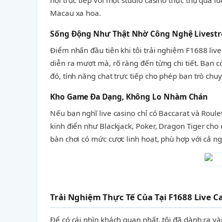
nối trực tiếp với một studio casino thực thụ qua
Macau xa hoa.
Sống Động Như Thật Nhờ Công Nghệ Livest
Điểm nhấn đầu tiên khi tôi trải nghiệm F1688 live
diễn ra mượt mà, rõ ràng đến từng chi tiết. Bạn c
đó, tính năng chat trực tiếp cho phép bạn trò ch
Kho Game Đa Dạng, Không Lo Nhàm Chán
Nếu bạn nghĩ live casino chỉ có Baccarat và Roule
kinh điển như Blackjack, Poker, Dragon Tiger cho đ
bàn chơi có mức cược linh hoạt, phù hợp với cả ng
Trải Nghiệm Thực Tế Của Tại F1688 Live C
Để có cái nhìn khách quan nhất, tôi đã dành ra vài