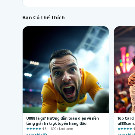
Bạn Có Thể Thích
U888 là gì? Hướng dẫn toàn diện về nền
Top Card 
tảng giải trí trực tuyến hàng đầu
u888com.
Suitabili
★★★★★
4.8 · 1890+ lượt xem
★★★★★
4