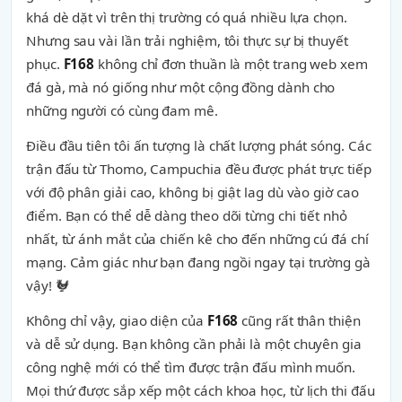
khá dè dặt vì trên thị trường có quá nhiều lựa chọn.
Nhưng sau vài lần trải nghiệm, tôi thực sự bị thuyết
phục.
F168
không chỉ đơn thuần là một trang web xem
đá gà, mà nó giống như một cộng đồng dành cho
những người có cùng đam mê.
Điều đầu tiên tôi ấn tượng là chất lượng phát sóng. Các
trận đấu từ Thomo, Campuchia đều được phát trực tiếp
với độ phân giải cao, không bị giật lag dù vào giờ cao
điểm. Bạn có thể dễ dàng theo dõi từng chi tiết nhỏ
nhất, từ ánh mắt của chiến kê cho đến những cú đá chí
mạng. Cảm giác như bạn đang ngồi ngay tại trường gà
vậy! 🐓
Không chỉ vậy, giao diện của
F168
cũng rất thân thiện
và dễ sử dụng. Bạn không cần phải là một chuyên gia
công nghệ mới có thể tìm được trận đấu mình muốn.
Mọi thứ được sắp xếp một cách khoa học, từ lịch thi đấu