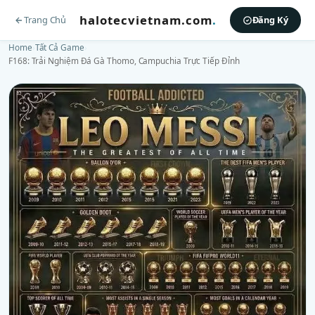
halotecvietnam.com
.
Trang Chủ
Đăng Ký
Home
›
Tất Cả Game
›
F168: Trải Nghiệm Đá Gà Thomo, Campuchia Trực Tiếp Đỉnh