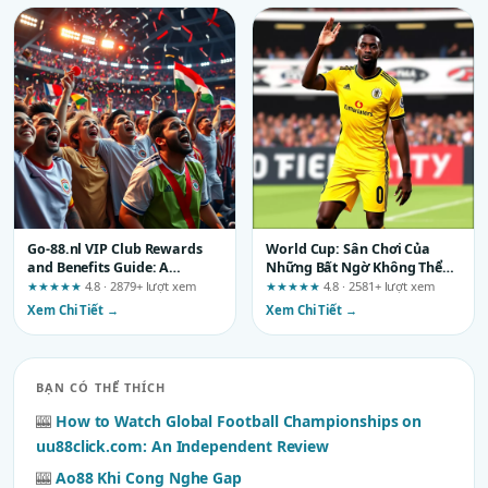
Go-88.nl VIP Club Rewards
World Cup: Sân Chơi Của
and Benefits Guide: A
Những Bất Ngờ Không Thể
Practical Step‑by‑Step
Đoán Trước
★★★★★
4.8 · 2879+ lượt xem
★★★★★
4.8 · 2581+ lượt xem
Breakdown
Xem Chi Tiết →
Xem Chi Tiết →
BẠN CÓ THỂ THÍCH
🎰
How to Watch Global Football Championships on
uu88click.com: An Independent Review
🎰
Ao88 Khi Cong Nghe Gap