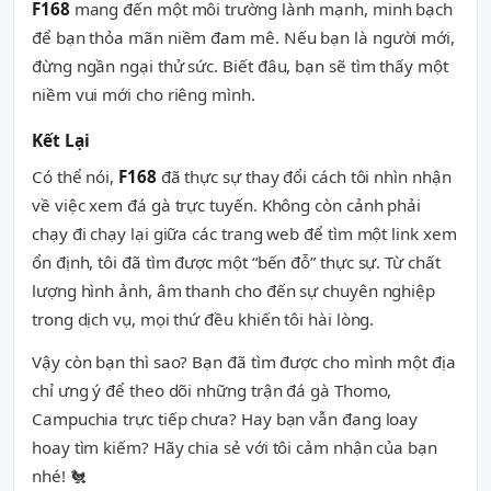
F168
mang đến một môi trường lành mạnh, minh bạch
để bạn thỏa mãn niềm đam mê. Nếu bạn là người mới,
đừng ngần ngại thử sức. Biết đâu, bạn sẽ tìm thấy một
niềm vui mới cho riêng mình.
Kết Lại
Có thể nói,
F168
đã thực sự thay đổi cách tôi nhìn nhận
về việc xem đá gà trực tuyến. Không còn cảnh phải
chạy đi chạy lại giữa các trang web để tìm một link xem
ổn định, tôi đã tìm được một “bến đỗ” thực sự. Từ chất
lượng hình ảnh, âm thanh cho đến sự chuyên nghiệp
trong dịch vụ, mọi thứ đều khiến tôi hài lòng.
Vậy còn bạn thì sao? Bạn đã tìm được cho mình một địa
chỉ ưng ý để theo dõi những trận đá gà Thomo,
Campuchia trực tiếp chưa? Hay bạn vẫn đang loay
hoay tìm kiếm? Hãy chia sẻ với tôi cảm nhận của bạn
nhé! 🐔