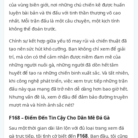
của vùng biên giới, nơi những chú chiến kê được huấn
luyện bài bản và thi đấu với tinh thần thượng võ cao
nhất. Mỗi trận đấu là một câu chuyện, một kịch tính
không thể đoán trước.
Chính sự kết hợp giữa yếu tố may rủi và chiến thuật đã
tạo nên sức hút khó cưỡng. Bạn không chỉ xem để giải
trí, mà còn có thể cảm nhận được niềm đam mê của
những người nuôi gà, những người đã dồn hết tâm
huyết để tạo ra những chiến binh xuất sắc. Và tất nhiên,
khi công nghệ phát triển, việc xem trực tiếp những trận
đấu này qua mạng đã trở nên dễ dàng hơn bao giờ hết.
Nhưng vấn đề là, xem ở đâu để đảm bảo đường truyền
mượt mà và hình ảnh sắc nét?
F168 – Điểm Đến Tin Cậy Cho Dân Mê Đá Gà
Sau một thời gian dài lăn lộn với đủ loại trang xem đá
gà trực tiếp, tôi tình cờ biết đến
F168
. Ban đầu, tôi cũng