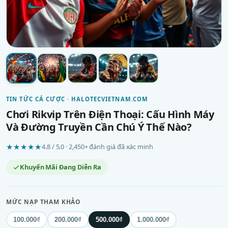
TIN TỨC CÁ CƯỢC · HALOTECVIETNAM.COM
Chơi Rikvip Trên Điện Thoại: Cấu Hình Máy
Và Đường Truyền Cần Chú Ý Thế Nào?
★★★★★
4.8 / 5.0 · 2,450+ đánh giá đã xác minh
Khuyến Mãi Đang Diễn Ra
MỨC NẠP THAM KHẢO
100.000₫
200.000₫
500.000₫
1.000.000₫