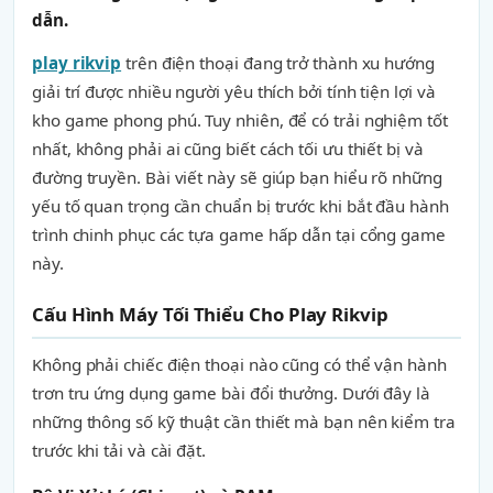
dẫn.
play rikvip
trên điện thoại đang trở thành xu hướng
giải trí được nhiều người yêu thích bởi tính tiện lợi và
kho game phong phú. Tuy nhiên, để có trải nghiệm tốt
nhất, không phải ai cũng biết cách tối ưu thiết bị và
đường truyền. Bài viết này sẽ giúp bạn hiểu rõ những
yếu tố quan trọng cần chuẩn bị trước khi bắt đầu hành
trình chinh phục các tựa game hấp dẫn tại cổng game
này.
Cấu Hình Máy Tối Thiểu Cho Play Rikvip
Không phải chiếc điện thoại nào cũng có thể vận hành
trơn tru ứng dụng game bài đổi thưởng. Dưới đây là
những thông số kỹ thuật cần thiết mà bạn nên kiểm tra
trước khi tải và cài đặt.