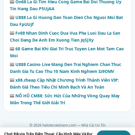
🎰
On68 La Gi Tim Hieu Cong Game Bai Doi Thuong Uy
Tin Hang Dau P5UjAA
🎰
U888 La Gi Huong Dan Toan Dien Cho Nguoi Moi Bat
Dau FpUUjf
🎰
Fv88 Nhan Dinh Cuoc Dua Vua Pha Luoi Dau La San
Choi Dang De Anh Em Xuong Tien JqSJXy
🎰
68 Game Bai Khi Giai Tri Truc Tuyen Len Mot Tam Cao
Moi
🎰
U888 Casino Live Mang Den Trai Nghiem Chan Thuc
Danh Gia Tu Cao Thu 10 Nam Kinh Nghiem Iz9OMV
🎰
x88.cheap Cập Nhật Chương Trình Thành Viên VIP:
Đánh Giá Theo Tiêu Chí Minh Bạch Và An Toàn
🎰
NỔ HŨ CM88: Sức Hút Của Những Vòng Quay May
Mắn Trong Thế Giới Giải Trí
© 2026 halotecvietnam.com — Nhà Cái Uy Tín
Contact
·
Chính Sách Giao Dịch
·
Chính Sách Hoàn Trả
·
Chính Sách Bảo Mật
·
Chơi Rikvip Trên Điện Thoại: Cấu Hình Máy Và Đường Truyền Cần Chú Ý Thế Nào?