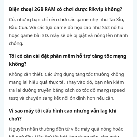
Điện thoại 2GB RAM có chơi được Rikvip không?
Có, nhưng bạn chỉ nên chơi các game nhẹ như Tài Xỉu,
Bầu Cua. Với các tựa game đồ họa cao như Slot nổ hũ
hoặc game bài 3D, máy sẽ dễ bị giật và nóng lên nhanh
chóng.
Tôi có cần cài đặt phần mềm hỗ trợ tăng tốc mạng
không?
Không cần thiết. Các ứng dụng tăng tốc thường không
mang lại hiệu quả thực tế. Thay vào đó, bạn nên kiểm
tra lại đường truyền bằng cách đo tốc độ mạng (speed
test) và chuyển sang kết nối ổn định hơn nếu cần.
Vì sao máy tôi cấu hình cao nhưng vẫn lag khi
chơi?
Nguyên nhân thường đến từ việc máy quá nóng hoặc
bộ nhớ đầy. Hãy thử tắt bớt ứng dụng nền, cho máy