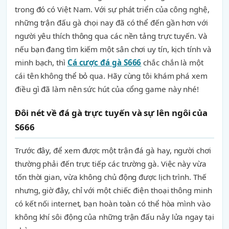
trong đó có Việt Nam. Với sự phát triển của công nghệ,
những trận đấu gà chọi nay đã có thể đến gần hơn với
người yêu thích thông qua các nền tảng trực tuyến. Và
nếu bạn đang tìm kiếm một sân chơi uy tín, kịch tính và
minh bạch, thì
Cá cược đá gà S666
chắc chắn là một
cái tên không thể bỏ qua. Hãy cùng tôi khám phá xem
điều gì đã làm nên sức hút của cổng game này nhé!
Đôi nét về đá gà trực tuyến và sự lên ngôi của
S666
Trước đây, để xem được một trận đá gà hay, người chơi
thường phải đến trực tiếp các trường gà. Việc này vừa
tốn thời gian, vừa không chủ động được lịch trình. Thế
nhưng, giờ đây, chỉ với một chiếc điện thoại thông minh
có kết nối internet, bạn hoàn toàn có thể hòa mình vào
không khí sôi động của những trận đấu nảy lửa ngay tại