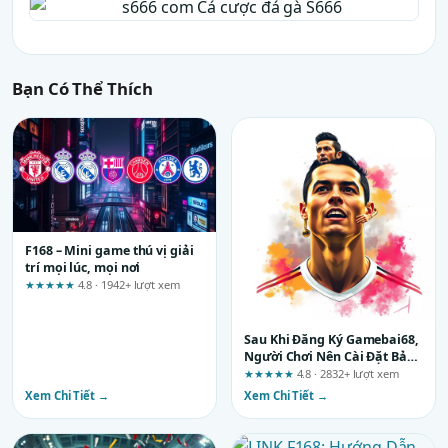
Bạn Có Thể Thích
F168 – Mini game thú vị giải
trí mọi lúc, mọi nơi
★★★★★
4.8 · 1942+ lượt xem
Sau Khi Đăng Ký Gamebai68,
Người Chơi Nên Cài Đặt Bảo
Mật Tài Khoản Ra Sao?
★★★★★
4.8 · 2832+ lượt xem
Xem Chi Tiết →
Xem Chi Tiết →