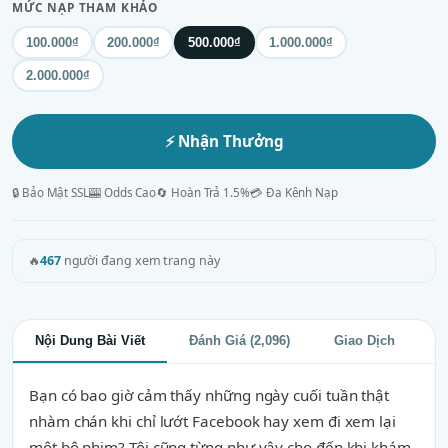
MỨC NẠP THAM KHẢO
100.000₫
200.000₫
500.000₫
1.000.000₫
2.000.000₫
⚡ Nhận Thưởng
🔒 Bảo Mật SSL
🎰 Odds Cao
🔄 Hoàn Trả 1.5%
💳 Đa Kênh Nạp
🔥
467
người đang xem trang này
Nội Dung Bài Viết
Đánh Giá (2,096)
Giao Dịch
Bạn có bao giờ cảm thấy những ngày cuối tuần thật
nhàm chán khi chỉ lướt Facebook hay xem đi xem lại
một bộ phim? Tôi cũng từng như vậy cho đến khi khám