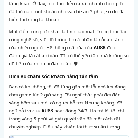
tảng khác. Ở đây, mọi thứ diễn ra rất nhanh chóng. Tôi
đã thử nạp một khoản nhỏ và chỉ sau 2 phút, số dư đã
hiển thị trong tài khoản.
Một điểm cộng lớn khác là tính bảo mật. Trong thời đại
công nghệ số, việc lộ thông tin cá nhân là nỗi ám ảnh
của nhiều người. Hệ thống mã hóa của
AU88
được
đánh giá là rất an toàn. Tôi có thể yên tâm mà không sợ
dữ liệu của mình bị đánh cắp. 🛡️
Dịch vụ chăm sóc khách hàng tận tâm
Bạn có tin không, tôi đã từng gặp một lỗi nhỏ khi đang
chơi game lúc 2 giờ sáng. Tôi nghĩ chắc phải đợi đến
sáng hôm sau mới có người hỗ trợ. Nhưng không, đội
ngũ hỗ trợ của
AU88
hoạt động 24/7. Họ trả lời tôi chỉ
trong vòng 5 phút và giải quyết vấn đề một cách rất
chuyên nghiệp. Điều này khiến tôi thực sự ấn tượng.