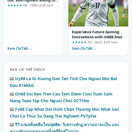
thủ: Kinh nghiệm xương máu
cho người mới
★★★★★
4.8 · 1909+ lượt xem
Experience Future Gaming
Innovations with mb88.best
★★★★★
4.8 · 2822+ lượt xem
Xem Chi Tiết →
Xem Chi Tiết →
BẠN CÓ THỂ THÍCH
🎰
Uy88 La Gi Huong Dan Tan Tinh Cho Nguoi Moi Bat
Dau 81e9AG
🎰
On68 Soi Keo Tran Cau Tam Diem Cuoi Tuan Cam
Nang Toan Tap Cho Nguoi Choi DCT10w
🎰
Fv88 Cap Nhat Doi Hinh Chan Thuong Moi Nhat San
Choi Co Thuc Su Dang Trai Nghiem PV7yFw
🎰
รีวิวเกมสล็อตธีมใหม่สุดฮิต: วิเคราะห์กฎ ความน่าจะเป็น และ
ความผันผวนของเกมสล็อตอียิปต์โบราณ