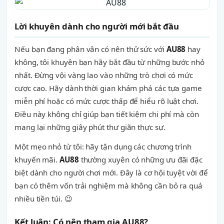
Lời khuyên dành cho người mới bắt đầu
Nếu bạn đang phân vân có nên thử sức với
AU88
hay
không, tôi khuyên bạn hãy bắt đầu từ những bước nhỏ
nhất. Đừng vội vàng lao vào những trò chơi có mức
cược cao. Hãy dành thời gian khám phá các tựa game
miễn phí hoặc có mức cược thấp để hiểu rõ luật chơi.
Điều này không chỉ giúp bạn tiết kiệm chi phí mà còn
mang lại những giây phút thư giãn thực sự.
Một mẹo nhỏ từ tôi: hãy tận dụng các chương trình
khuyến mãi.
AU88
thường xuyên có những ưu đãi đặc
biệt dành cho người chơi mới. Đây là cơ hội tuyệt vời để
bạn có thêm vốn trải nghiệm mà không cần bỏ ra quá
nhiều tiền túi. 😉
Kết luận: Có nên tham gia AU88?