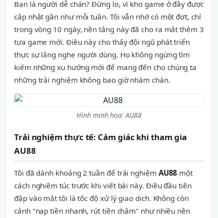
Bạn là người dễ chán? Đừng lo, vì kho game ở đây được
cập nhật gần như mỗi tuần. Tôi vẫn nhớ có một đợt, chỉ
trong vòng 10 ngày, nền tảng này đã cho ra mắt thêm 3
tựa game mới. Điều này cho thấy đội ngũ phát triển
thực sự lắng nghe người dùng. Họ không ngừng tìm
kiếm những xu hướng mới để mang đến cho chúng ta
những trải nghiệm không bao giờ nhàm chán.
Hình minh hoạ: AU88
Trải nghiệm thực tế: Cảm giác khi tham gia
AU88
Tôi đã dành khoảng 2 tuần để trải nghiệm
AU88
một
cách nghiêm túc trước khi viết bài này. Điều đầu tiên
đập vào mắt tôi là tốc độ xử lý giao dịch. Không còn
cảnh "nạp tiền nhanh, rút tiền chậm" như nhiều nền