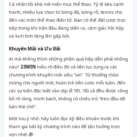
Cá nhân tôi khá mê mẩn mục thể thao. Tỷ lệ kèo cạnh
tranh, nhiều lựa chọn từ bóng đá, bóng rổ, tennis cho
đến các môn thể thao điện tử. Bạn có thể đặt cược trực
tiếp trong khi trận đấu đang diễn ra, cảm giác hồi hộp
và kịch tính tăng lên gấp bội.
Khuyến Mãi và Ưu Đãi
Ai mà không thích những phần quà hấp dẫn phải không
nào?
23WIN
hiểu rõ điều đó và liên tục tung ra các
chương trình khuyến mãi siêu “xịn”. Từ thưởng chào
mừng cho người mới, hoàn trả tiền cược mỗi tuần, đến
các sự kiện đặc biệt vào dịp lễ Tết. Tất cả đều được công
bố rõ ràng, minh bạch, không có chiêu trò “treo đầu dê
bán thịt chó”.
Một lưu ý nhỏ: hãy luôn đọc kỹ điều khoản trước khi
tham gia bất kỳ chương trình nào để tận hưởng trọn
vẹn nhé! 🎁