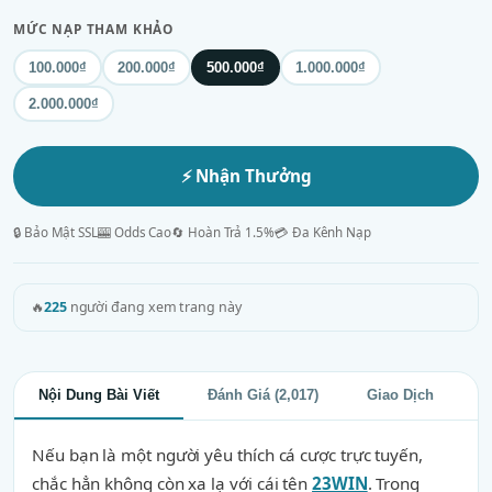
MỨC NẠP THAM KHẢO
100.000₫
200.000₫
500.000₫
1.000.000₫
2.000.000₫
⚡ Nhận Thưởng
🔒 Bảo Mật SSL
🎰 Odds Cao
🔄 Hoàn Trả 1.5%
💳 Đa Kênh Nạp
🔥
225
người đang xem trang này
Nội Dung Bài Viết
Đánh Giá (2,017)
Giao Dịch
Nếu bạn là một người yêu thích cá cược trực tuyến,
chắc hẳn không còn xa lạ với cái tên
23WIN
. Trong