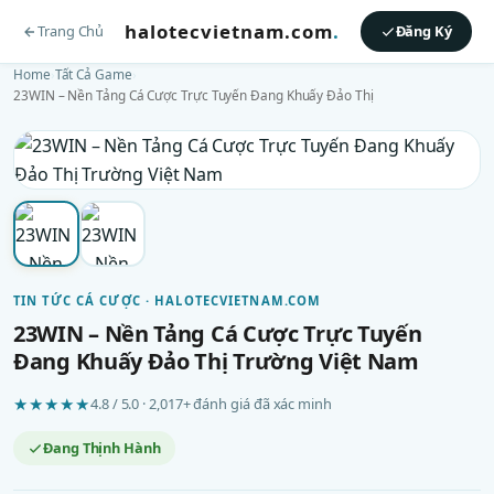
halotecvietnam.com
.
Trang Chủ
Đăng Ký
Home
›
Tất Cả Game
›
23WIN – Nền Tảng Cá Cược Trực Tuyến Đang Khuấy Đảo Thị
TIN TỨC CÁ CƯỢC · HALOTECVIETNAM.COM
23WIN – Nền Tảng Cá Cược Trực Tuyến
Đang Khuấy Đảo Thị Trường Việt Nam
★★★★★
4.8 / 5.0 · 2,017+ đánh giá đã xác minh
Đang Thịnh Hành