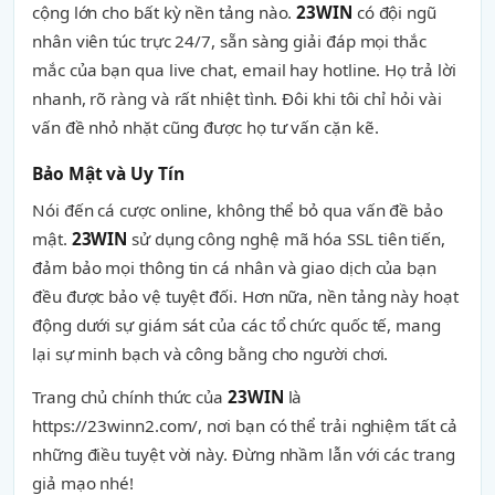
cộng lớn cho bất kỳ nền tảng nào.
23WIN
có đội ngũ
nhân viên túc trực 24/7, sẵn sàng giải đáp mọi thắc
mắc của bạn qua live chat, email hay hotline. Họ trả lời
nhanh, rõ ràng và rất nhiệt tình. Đôi khi tôi chỉ hỏi vài
vấn đề nhỏ nhặt cũng được họ tư vấn cặn kẽ.
Bảo Mật và Uy Tín
Nói đến cá cược online, không thể bỏ qua vấn đề bảo
mật.
23WIN
sử dụng công nghệ mã hóa SSL tiên tiến,
đảm bảo mọi thông tin cá nhân và giao dịch của bạn
đều được bảo vệ tuyệt đối. Hơn nữa, nền tảng này hoạt
động dưới sự giám sát của các tổ chức quốc tế, mang
lại sự minh bạch và công bằng cho người chơi.
Trang chủ chính thức của
23WIN
là
https://23winn2.com/, nơi bạn có thể trải nghiệm tất cả
những điều tuyệt vời này. Đừng nhầm lẫn với các trang
giả mạo nhé!