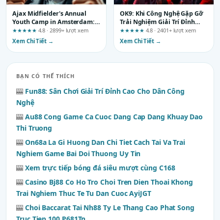
Ajax Midfielder's Annual
OK9: Khi Công Nghệ Gặp Gỡ
Youth Camp in Amsterdam:
Trải Nghiệm Giải Trí Đỉnh
A Risk Auditor's Review of
Cao
★★★★★
4.8 · 2899+ lượt xem
★★★★★
4.8 · 2401+ lượt xem
the vipwincv.com User Flow
Xem Chi Tiết →
Xem Chi Tiết →
BẠN CÓ THỂ THÍCH
🎰
Fun88: Sân Chơi Giải Trí Đỉnh Cao Cho Dân Công
Nghệ
🎰
Au88 Cong Game Ca Cuoc Dang Cap Dang Khuay Dao
Thi Truong
🎰
On68a La Gi Huong Dan Chi Tiet Cach Tai Va Trai
Nghiem Game Bai Doi Thuong Uy Tin
🎰
Xem trực tiếp bóng đá siêu mượt cùng C168
🎰
Casino Bj88 Co Ho Tro Choi Tren Dien Thoai Khong
Trai Nghiem Thuc Te Tu Dan Cuoc AyiJGT
🎰
Choi Baccarat Tai Nh88 Ty Le Thang Cao Phat Song
Truc Tiep 100 P681Tn