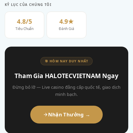
KỶ LỤC CỦA CHÚNG TÔI
4.8/5
4.9★
Tiêu Chuẩn
Đánh Giá
🎯 HÔM NAY DUY NHẤT
Tham Gia HALOTECVIETNAM Ngay
Đừng bỏ lỡ — Live casino đẳng cấp quốc tế, giao dịch
minh bạch.
Nhận Thưởng →