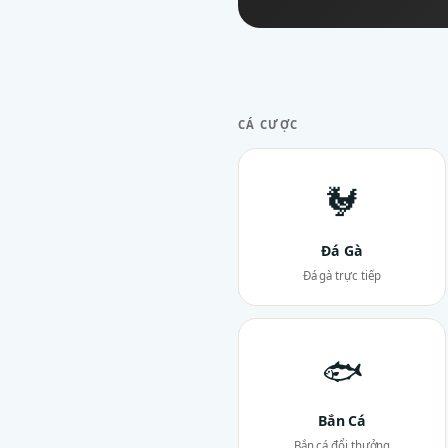
CÁ CƯỢC
🐓
Đá Gà
Đá gà trực tiếp
🐟
Bắn Cá
Bắn cá đổi thưởng