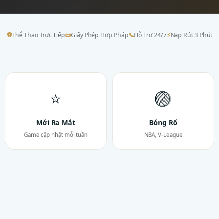
⚽
Thể Thao Trực Tiếp
📜
Giấy Phép Hợp Pháp
📞
Hỗ Trợ 24/7
⚡
Nạp Rút 3 Phút
⭐
🏐
Mới Ra Mắt
Bóng Rổ
Game cập nhật mỗi tuần
NBA, V-League