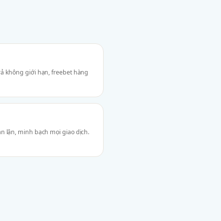
ả không giới hạn, freebet hàng
n lận, minh bạch mọi giao dịch.