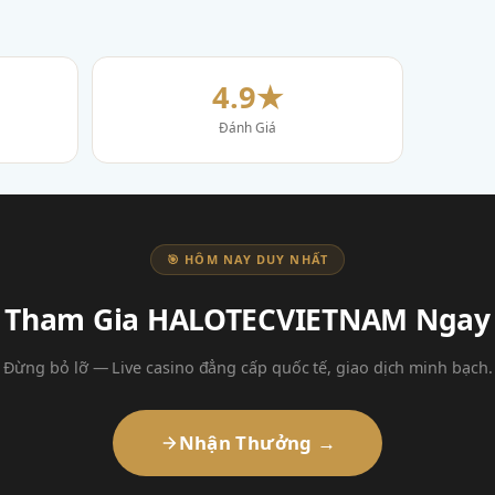
4.9★
Đánh Giá
🎯 HÔM NAY DUY NHẤT
Tham Gia HALOTECVIETNAM Ngay
Đừng bỏ lỡ — Live casino đẳng cấp quốc tế, giao dịch minh bạch.
Nhận Thưởng →