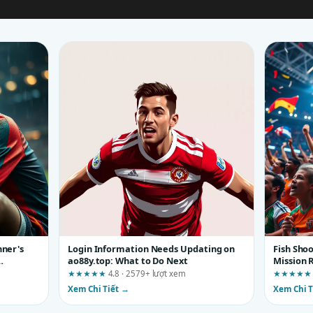
nner's
Login Information Needs Updating on
Fish Sho
ao88y.top: What to Do Next
Mission 
Misses
★★★★★
4.8 · 2579+ lượt xem
★★★★
Xem Chi Tiết →
Xem Chi T