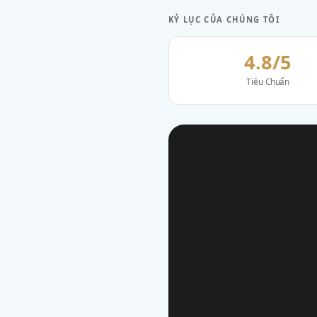
KỶ LỤC CỦA CHÚNG TÔI
4.8/5
Tiêu Chuẩn