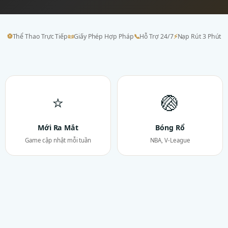
⚽
Thể Thao Trực Tiếp
📜
Giấy Phép Hợp Pháp
📞
Hỗ Trợ 24/7
⚡
Nạp Rút 3 Phút
⭐
🏐
Mới Ra Mắt
Bóng Rổ
Game cập nhật mỗi tuần
NBA, V-League