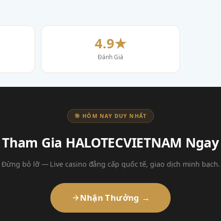
4.9★
Đánh Giá
🎯 HÔM NAY DUY NHẤT
Tham Gia HALOTECVIETNAM Ngay
Đừng bỏ lỡ — Live casino đẳng cấp quốc tế, giao dịch minh bạch.
Nhận Thưởng →