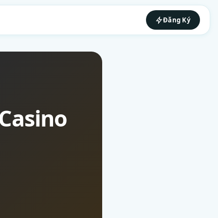
Đăng Ký
Casino