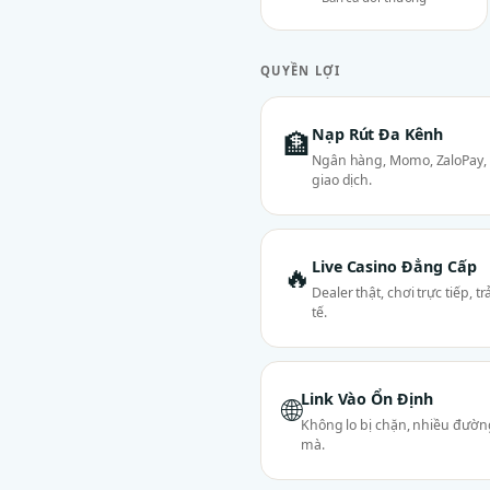
QUYỀN LỢI
Nạp Rút Đa Kênh
🏦
Ngân hàng, Momo, ZaloPay
giao dịch.
Live Casino Đẳng Cấp
🔥
Dealer thật, chơi trực tiếp, 
tế.
Link Vào Ổn Định
🌐
Không lo bị chặn, nhiều đườn
mà.