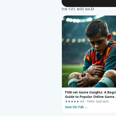
TIN TỨC MỚI NHẤT
f168.vet Game Insights: A Begi
Guide to Popular Online Game
Categories
★★★★★
4.8 · 1940+ lượt xem
Xem Chi Tiết →