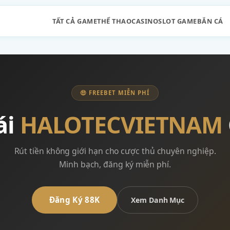
TẤT CẢ GAME
THỂ THAO
CASINO
SLOT GAME
BẮN CÁ
🤑 FREEBET MIỄN PHÍ
ái
HALOTECVIETNAM
Rút tiền không giới hạn cho cược thủ chuyên nghiệp.
Minh bạch, đăng ký miễn phí.
Đăng Ký 88K
Xem Danh Mục