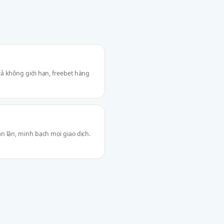
ả không giới hạn, freebet hàng
n lận, minh bạch mọi giao dịch.