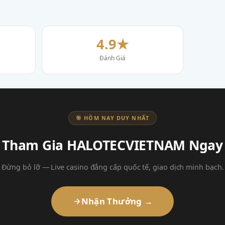
4.9★
Đánh Giá
🎯 HÔM NAY DUY NHẤT
Tham Gia HALOTECVIETNAM Ngay
Đừng bỏ lỡ — Live casino đẳng cấp quốc tế, giao dịch minh bạch.
Nhận Thưởng →