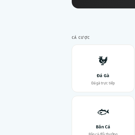
CÁ CƯỢC
🐓
Đá Gà
Đá gà trực tiếp
🐟
Bắn Cá
Bắn cá đổi thưởng