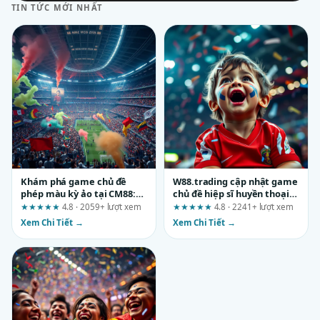
TIN TỨC MỚI NHẤT
Khám phá game chủ đề
W88.trading cập nhật game
phép màu kỳ ảo tại CM88:
chủ đề hiệp sĩ huyền thoại: 3
Đánh giá độc lập theo 5 tiêu
phát hiện đáng suy ngẫm
★★★★★
4.8 · 2059+ lượt xem
★★★★★
4.8 · 2241+ lượt xem
chí thực dụng
trước khi bạn đặt cược
Xem Chi Tiết →
Xem Chi Tiết →