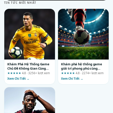
TIN TỨC MỚI NHẤT
Khám Phá Hệ Thống Game
Khám phá hệ thống game
Chủ Đề Không Gian Cùng
giải trí phong phú cùng
TR88SA.com
gavangtvs.live: So sánh có
★★★★★
4.8 · 3256+ lượt xem
★★★★★
4.8 · 2274+ lượt xem
trọng số trước khi quyết
Xem Chi Tiết →
Xem Chi Tiết →
định