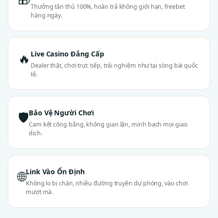
Thưởng tân thủ 100%, hoàn trả không giới hạn, freebet
hàng ngày.
Live Casino Đẳng Cấp
🔥
Dealer thật, chơi trực tiếp, trải nghiệm như tại sòng bài quốc
tế.
Bảo Vệ Người Chơi
🛡
Cam kết công bằng, không gian lận, minh bạch mọi giao
dịch.
Link Vào Ổn Định
🌐
Không lo bị chặn, nhiều đường truyền dự phòng, vào chơi
mượt mà.