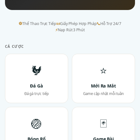
⚽
Thể Thao Trực Tiếp
📜
Giấy Phép Hợp Pháp
📞
Hỗ Trợ 24/7
⚡
Nạp Rút 3 Phút
CÁ CƯỢC
🐓
⭐
Đá Gà
Mới Ra Mắt
Đá gà trực tiếp
Game cập nhật mỗi tuần
🏐
🃏
Bóng Rổ
Game Bài