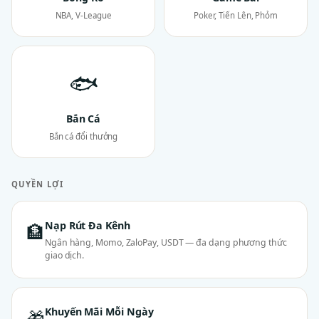
NBA, V-League
Poker, Tiến Lên, Phỏm
🐟
Bắn Cá
Bắn cá đổi thưởng
QUYỀN LỢI
Nạp Rút Đa Kênh
🏦
Ngân hàng, Momo, ZaloPay, USDT — đa dạng phương thức
giao dịch.
Khuyến Mãi Mỗi Ngày
🎁