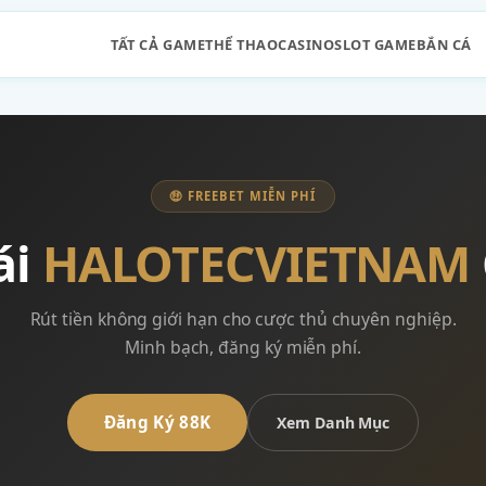
TẤT CẢ GAME
THỂ THAO
CASINO
SLOT GAME
BẮN CÁ
🤑 FREEBET MIỄN PHÍ
ái
HALOTECVIETNAM
Rút tiền không giới hạn cho cược thủ chuyên nghiệp.
Minh bạch, đăng ký miễn phí.
Đăng Ký 88K
Xem Danh Mục