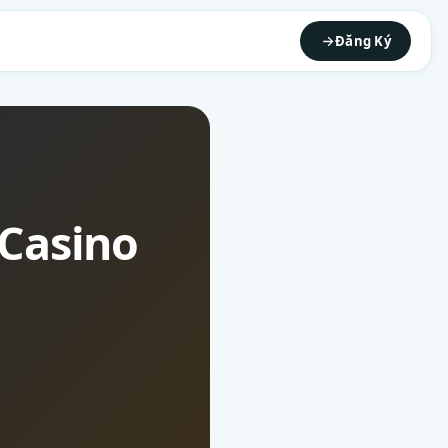
Đăng Ký
Casino