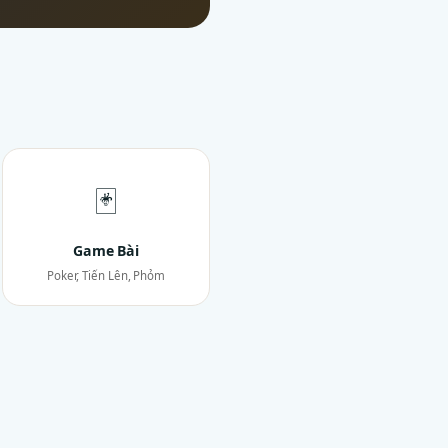
🃏
Game Bài
Poker, Tiến Lên, Phỏm